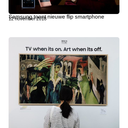
Samsung toont nieuwe flip smartphone
12 november 2018