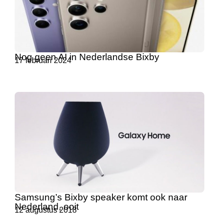
Nog geen AI in Nederlandse Bixby
17 februari 2024
Samsung’s Bixby speaker komt ook naar
Nederland, ooit
12 augustus 2018