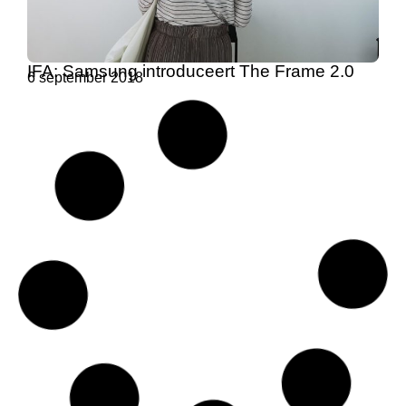
IFA: Samsung introduceert The Frame 2.0
6 september 2018