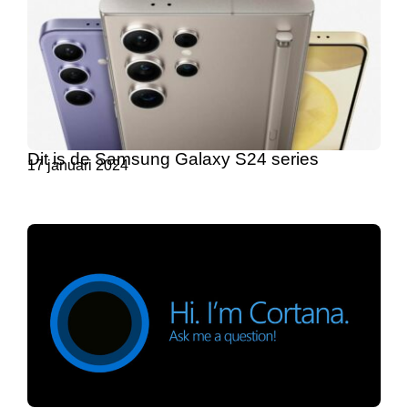
Dit is de Samsung Galaxy S24 series
17 januari 2024