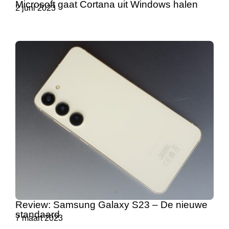
Microsoft gaat Cortana uit Windows halen
2 juni 2023
Review: Samsung Galaxy S23 – De nieuwe
standaard
7 maart 2023