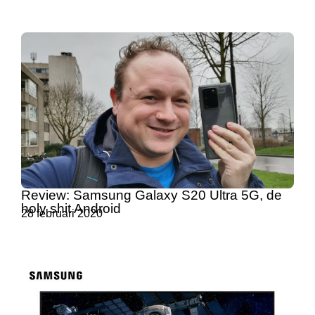
Review: Samsung Galaxy S20 Ultra 5G, de
holy shit Android
28 februari 2020