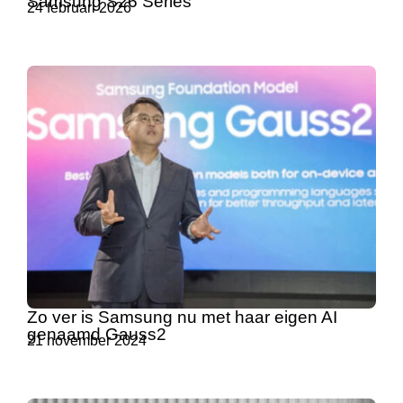
Samsung S26 Series
24 februari 2026
Zo ver is Samsung nu met haar eigen AI
genaamd Gauss2
21 november 2024