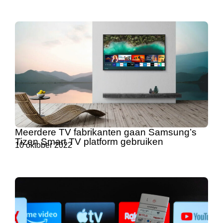
Meerdere TV fabrikanten gaan Samsung’s
Tizen Smart TV platform gebruiken
10 oktober 2022