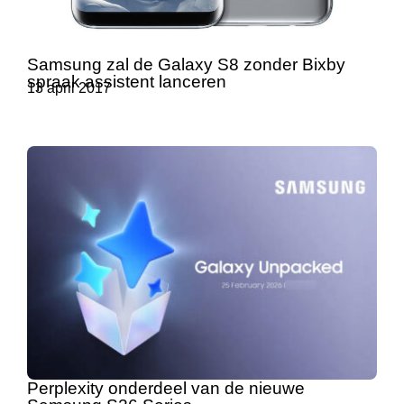
Samsung zal de Galaxy S8 zonder Bixby
spraak assistent lanceren
13 april 2017
Perplexity onderdeel van de nieuwe