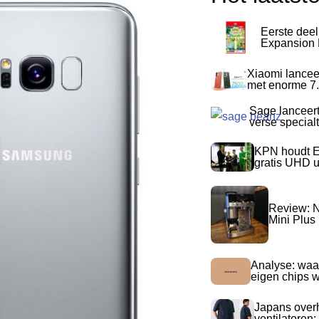
Eerste dee
Expansion P
Xiaomi lancee
met enorme 7.
Sage lanceer
verse special
KPN houdt E
gratis UHD 
Review: N
Mini Plus
Analyse: waa
eigen chips 
Japans over
ventilatoren: