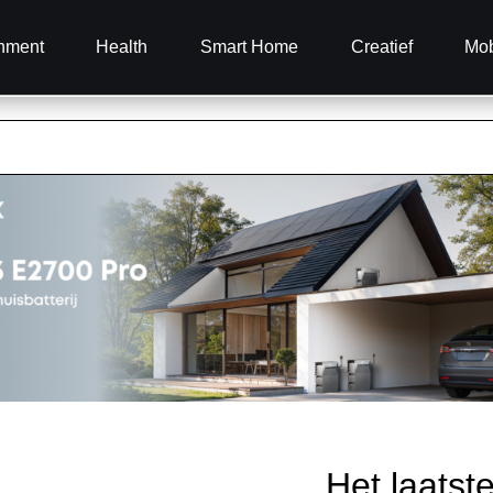
inment
Health
Smart Home
Creatief
Mob
Het laatst