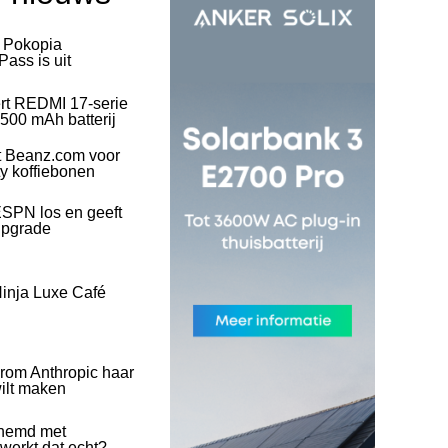
l Pokopia
ass is uit
rt REDMI 17-serie
500 mAh batterij
t Beanz.com voor
ty koffiebonen
SPN los en geeft
upgrade
inja Luxe Café
rom Anthropic haar
wilt maken
hemd met
 werkt dat echt?