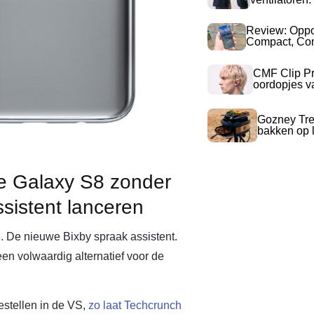
Review: Opp
Compact, Com
CMF Clip Pr
oordopjes v
Gozney Tre
bakken op l
e Galaxy S8 zonder
sistent lanceren
. De nieuwe Bixby spraak assistent.
n volwaardig alternatief voor de
estellen in de VS,
zo laat Techcrunch