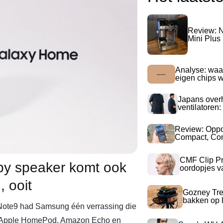
Review: N
Mini Plus
Analyse: waa
eigen chips 
Japans over
ventilatoren:
Review: Opp
Compact, Com
CMF Clip Pr
by speaker komt ook
oordopjes v
 ooit
Gozney Tre
bakken op l
 Note9 had Samsung één verrassing die
e Apple HomePod, Amazon Echo en