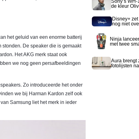
Sony’s WH-
de kleur Oli
Disney+ zet
nog niet ove
n het geluid van een enorme batterij
Ninja lancee
met twee sma
stonden. De speaker die is gemaakt
rdon. Het AKG merk staat ook
Aura brengt z
ebben we nog geen persafbeeldingen
fotolijsten 
speakers. Zo introduceerde het onder
vinden we bij Harman Kardon zelf ook
van Samsung liet het merk in ieder