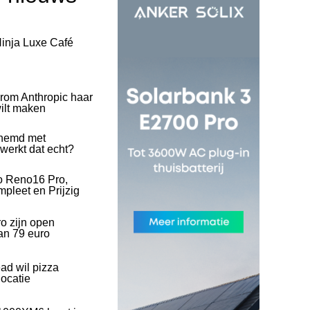
inja Luxe Café
rom Anthropic haar
wilt maken
hemd met
 werkt dat echt?
o Reno16 Pro,
pleet en Prijzig
o zijn open
an 79 euro
ad wil pizza
ocatie