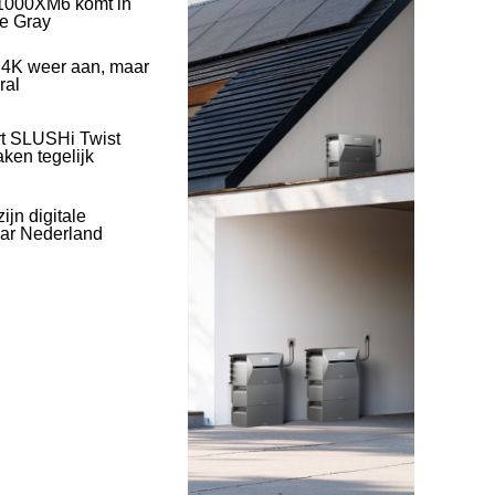
1000XM6 komt in
ve Gray
 4K weer aan, maar
ral
rt SLUSHi Twist
ken tegelijk
ijn digitale
naar Nederland