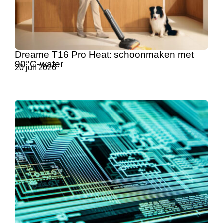
Dreame T16 Pro Heat: schoonmaken met
90°C-water
20 juli 2026