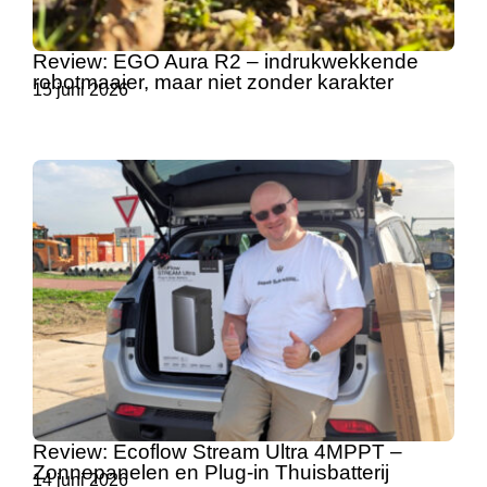
Review: EGO Aura R2 – indrukwekkende
robotmaaier, maar niet zonder karakter
15 juni 2026
Review: Ecoflow Stream Ultra 4MPPT –
Zonnepanelen en Plug-in Thuisbatterij
14 juni 2026