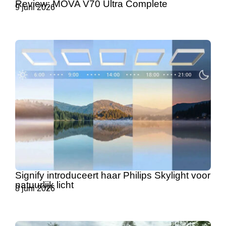
Review: MOVA V70 Ultra Complete
9 juni 2026
Signify introduceert haar Philips Skylight voor
natuurlijk licht
8 juni 2026