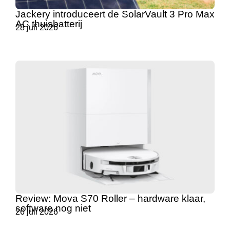
Jackery introduceert de SolarVault 3 Pro Max
AC thuisbatterij
28 juli 2026
Review: Mova S70 Roller – hardware klaar,
software nog niet
26 juli 2026