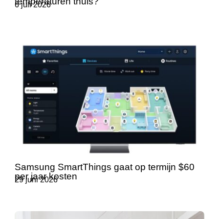
temperaturen thuis?
6 juli 2026
Samsung SmartThings gaat op termijn $60
per jaar kosten
29 juni 2026