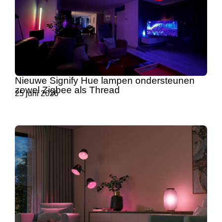
Nieuwe Signify Hue lampen ondersteunen
zowel Zigbee als Thread
25 juni 2026