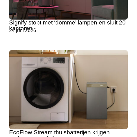
Signify stopt met ‘domme’ lampen en sluit 20
kantoren
24 juni 2026
EcoFlow Stream thuisbatterijen krijgen