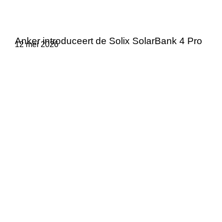
Anker introduceert de Solix SolarBank 4 Pro
12 mei 2026