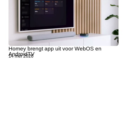
Homey brengt app uit voor WebOS en
AndroidTV
14 mei 2026