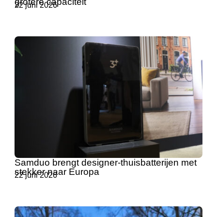
grotere capaciteit
22 juni 2026
Samduo brengt designer-thuisbatterijen met
stekker naar Europa
22 juni 2026