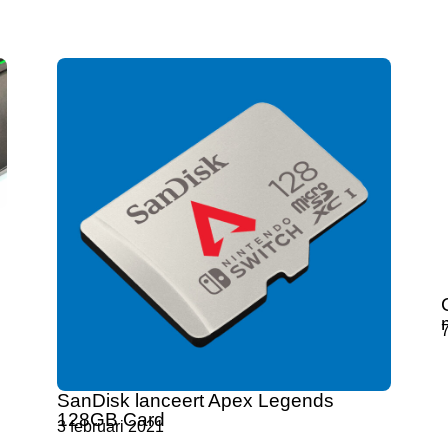
7
SanDisk lanceert Apex Legends
128GB Card
3 februari 2021