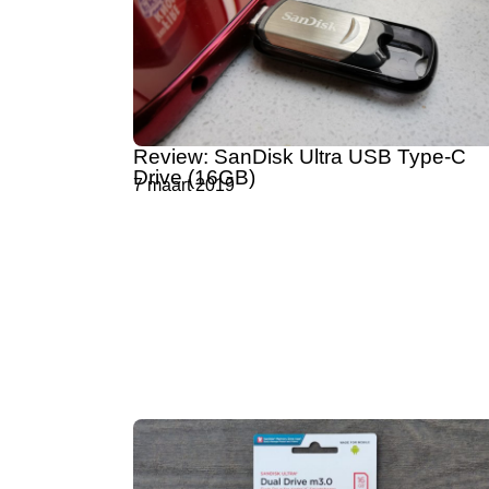
Review: SanDisk Ultra USB Type-C
Drive (16GB)
7 maart 2019