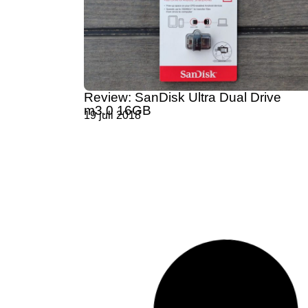
Review: SanDisk Ultra Dual Drive
m3.0 16GB
19 juli 2018