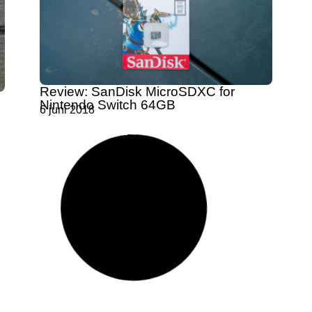
Review: SanDisk MicroSDXC for
Nintendo Switch 64GB
6 juni 2018