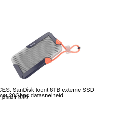
CES: SanDisk toont 8TB externe SSD
met 20Gbps datasnelheid
 januari 2020