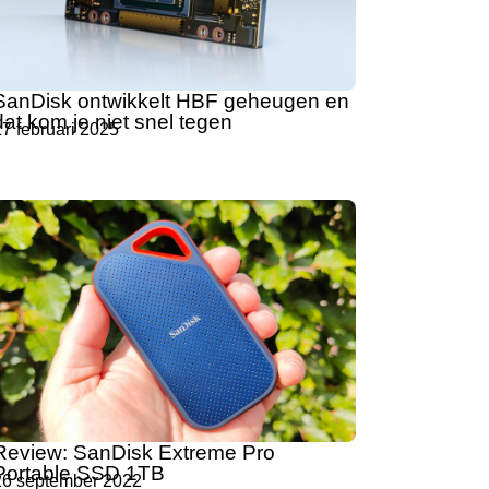
SanDisk ontwikkelt HBF geheugen en
dat kom je niet snel tegen
7 februari 2025
Review: SanDisk Extreme Pro
Portable SSD 1TB
26 september 2022