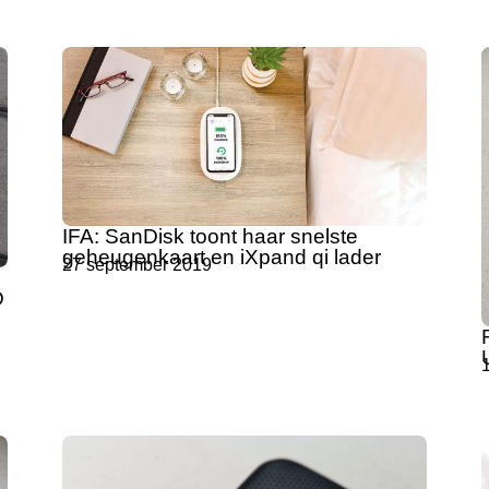
IFA: SanDisk toont haar snelste
geheugenkaart en iXpand qi lader
27 september 2019
D