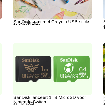
SanDisk komt met Crayola USB-sticks
23 oktober 2025
1
SanDisk lanceert 1TB MicroSD voor
Nintendo Switch
22 mei 2023