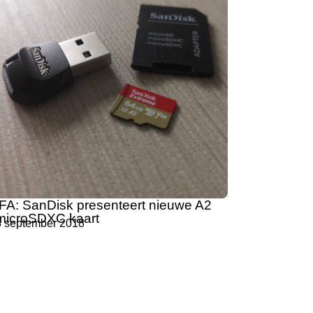
IFA: SanDisk presenteert nieuwe A2
microSDXC kaart
8 september 2018