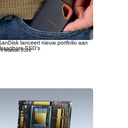
SanDisk lanceert nieuw portfolio aan
draagbare SSD’s
4 februari 2026