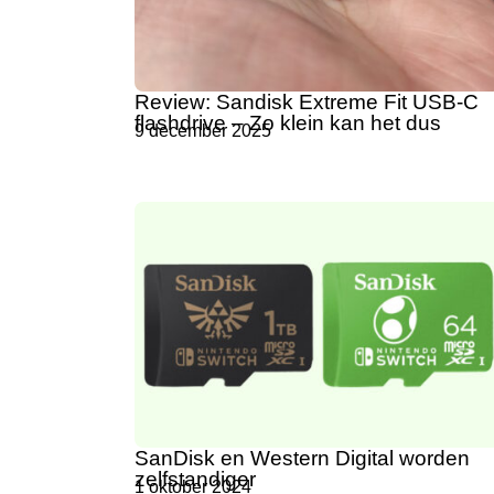
Review: Sandisk Extreme Fit USB-C
flashdrive – Zo klein kan het dus
9 december 2025
SanDisk en Western Digital worden
zelfstandiger
1 oktober 2024