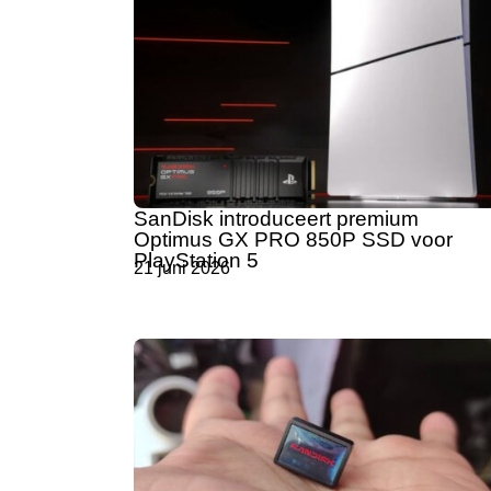
SanDisk introduceert premium
Optimus GX PRO 850P SSD voor
PlayStation 5
21 juni 2026