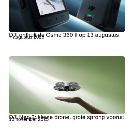
DJI onthult de Osmo 360 II op 13 augustus
7 augustus 2026
DJI Neo 2: kleine drone, grote sprong vooruit
13 november 2025