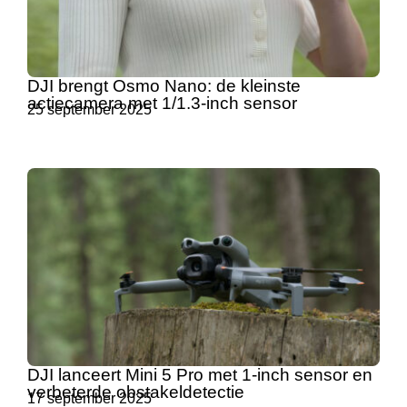
DJI brengt Osmo Nano: de kleinste
actiecamera met 1/1.3-inch sensor
25 september 2025
DJI lanceert Mini 5 Pro met 1-inch sensor en
verbeterde obstakeldetectie
17 september 2025