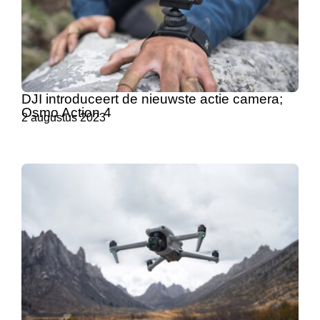
DJI introduceert de nieuwste actie camera;
Osmo Action 4
2 augustus 2023