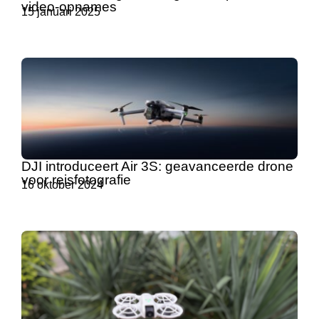
video-opnames
15 januari 2025
DJI introduceert Air 3S: geavanceerde drone
voor reisfotografie
16 oktober 2024