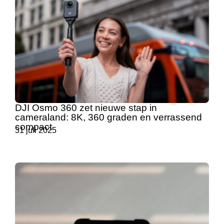
DJI Osmo 360 zet nieuwe stap in
cameraland: 8K, 360 graden en verrassend
compact
31 juli 2025