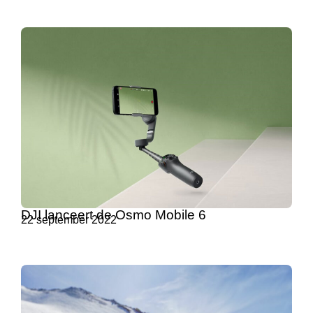
DJI lanceert de Osmo Mobile 6
22 september 2022