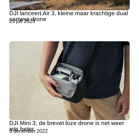
DJI lanceert Air 3, kleine maar krachtige dual
camera drone
25 juli 2023
DJI Mini 3; de brevet loze drone is net weer
iets beter
9 december 2022