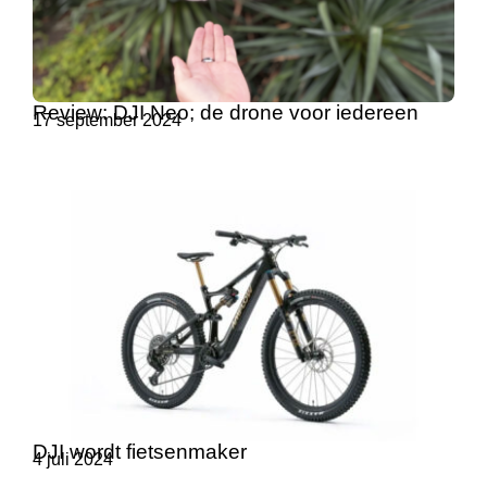
Review: DJI Neo; de drone voor iedereen
17 september 2024
DJI wordt fietsenmaker
4 juli 2024