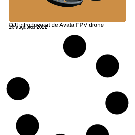
DJI introduceert de Avata FPV drone
26 augustus 2022