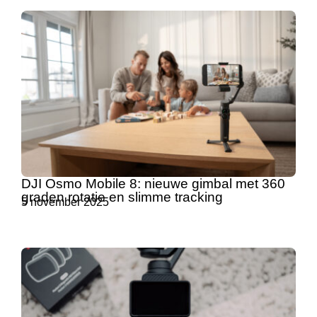
DJI Osmo Mobile 8: nieuwe gimbal met 360
graden rotatie en slimme tracking
5 november 2025