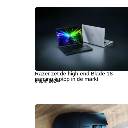
Razer zet de high-end Blade 18
gaming laptop in de markt
6 april 2024