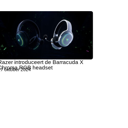
Razer introduceert de Barracuda X
Chroma RGB headset
27 oktober 2024