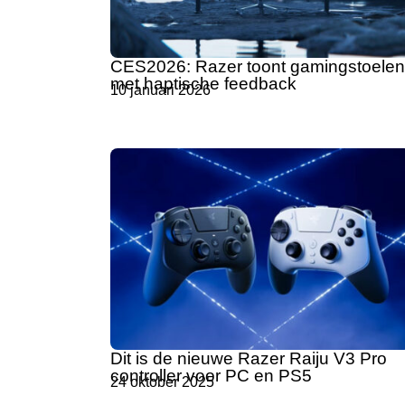
CES2026: Razer toont gamingstoelen
met haptische feedback
10 januari 2026
Dit is de nieuwe Razer Raiju V3 Pro
controller voor PC en PS5
24 oktober 2025