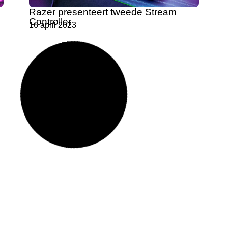
Razer presenteert tweede Stream
Controller
16 april 2023