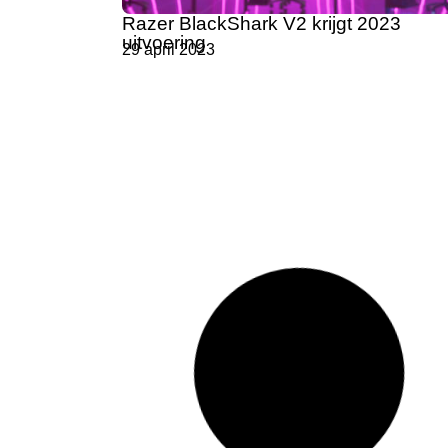
Razer BlackShark V2 krijgt 2023
uitvoering
29 april 2023