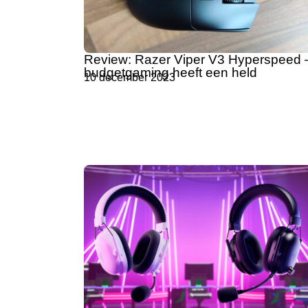
Review: Razer Viper V3 Hyperspeed 
budgetgaming heeft een held
10 december 2023