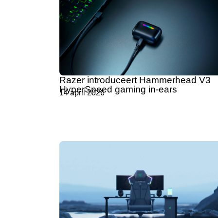
Razer introduceert Hammerhead V3
HyperSpeed gaming in-ears
14 april 2026