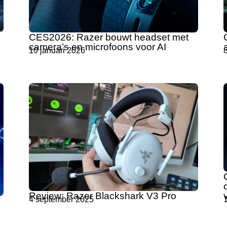
CES2026: Razer bouwt headset met
camera’s en microfoons voor AI
10 januari 2026
8
Review: Razer Blackshark V3 Pro
4 september 2025
1