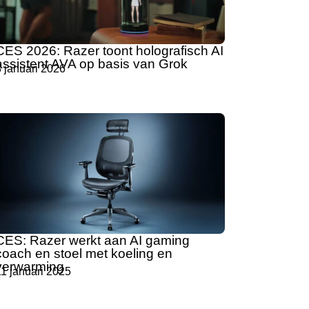
CES 2026: Razer toont holografisch AI
assistent AVA op basis van Grok
 januari 2026
CES: Razer werkt aan AI gaming
coach en stoel met koeling en
verwarming
1 januari 2025