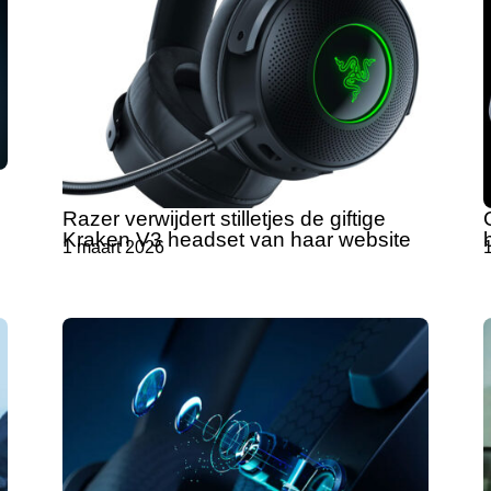
Razer verwijdert stilletjes de giftige
Kraken V3 headset van haar website
1 maart 2026
1