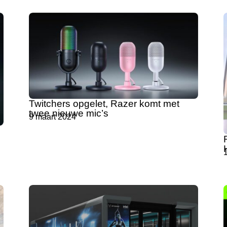
Twitchers opgelet, Razer komt met
twee nieuwe mic’s
9 maart 2024