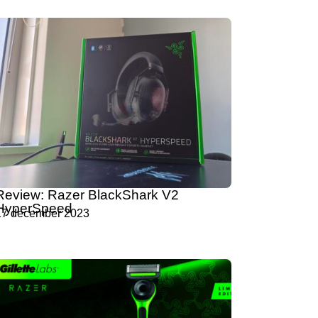
Review: Razer BlackShark V2
HyperSpeed
17 december 2023