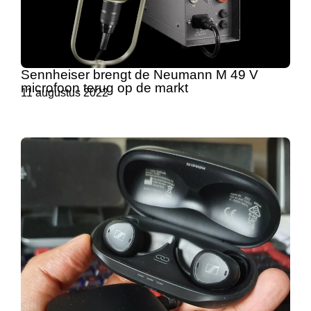
Sennheiser brengt de Neumann M 49 V
microfoon terug op de markt
11 augustus 2022