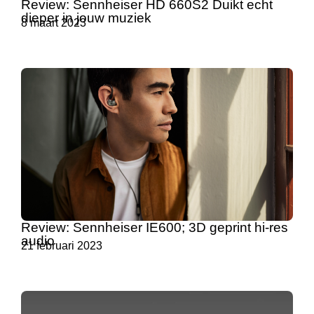
Review: Sennheiser HD 660S2 Duikt echt
dieper in jouw muziek
8 maart 2023
Review: Sennheiser IE600; 3D geprint hi-res
audio
21 februari 2023