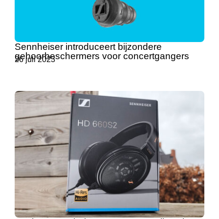
Sennheiser introduceert bijzondere
gehoorbeschermers voor concertgangers
26 juli 2023