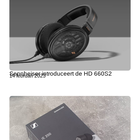
Sennheiser introduceert de HD 660S2
14 februari 2023