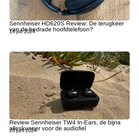
Sennheiser HD620S Review: De terugkeer
van de bedrade hoofdtelefoon?
14 juli 2024
Review Sennheiser TW4 In-Ears, de bijna
alleskunner voor de audiofiel
23 juni 2024