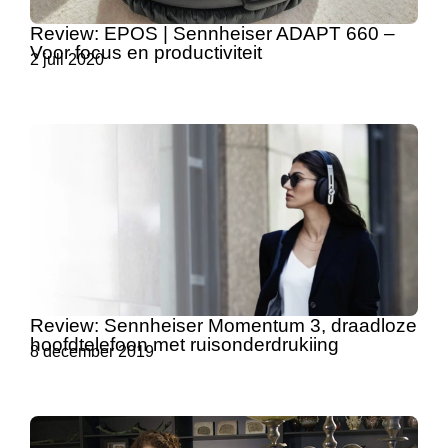
Review: EPOS | Sennheiser ADAPT 660 –
Voor focus en productiviteit
2 juli 2020
Review: Sennheiser Momentum 3, draadloze
hoofdtelefoon met ruisonderdrukiing
8 december 2019