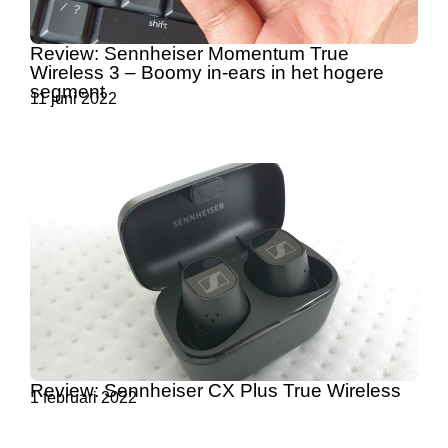
Review: Sennheiser Momentum True
Wireless 3 – Boomy in-ears in het hogere
segment
11 juni 2022
Review: Sennheiser CX Plus True Wireless
1 februari 2022