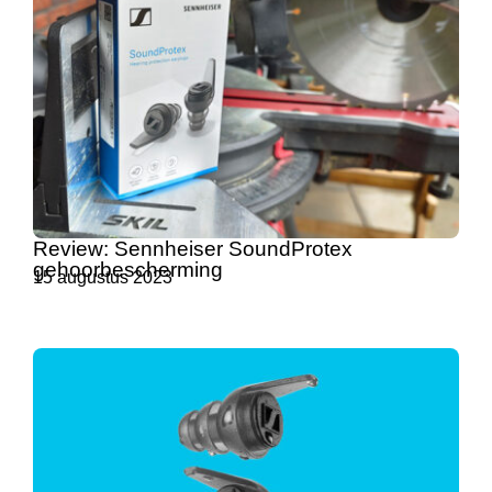
Review: Sennheiser SoundProtex
gehoorbescherming
15 augustus 2023