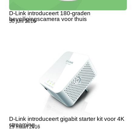
D-Link introduceert 180-graden
beveiligingscamera voor thuis
30 juni 2016
D-Link introduceert gigabit starter kit voor 4K
streaming
29 maart 2016