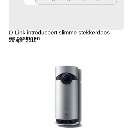
D-Link introduceert slimme stekkerdoos
oplossingen
26 april 2018