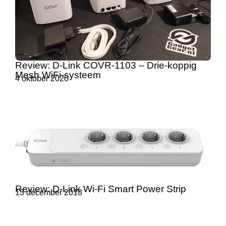
Review: D-Link COVR-1103 – Drie-koppig
Mesh WiFi-systeem
4 oktober 2020
Review: D-Link Wi-Fi Smart Power Strip
13 december 2018