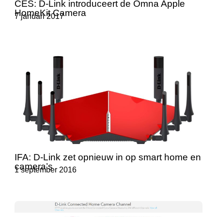
CES: D-Link introduceert de Omna Apple
HomeKit Camera
7 januari 2017
IFA: D-Link zet opnieuw in op smart home en
camera’s
1 september 2016