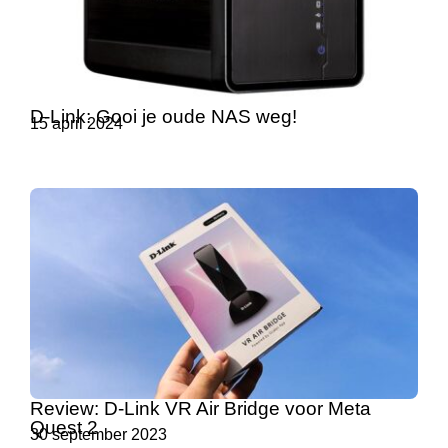
D-Link: Gooi je oude NAS weg!
15 april 2024
Review: D-Link VR Air Bridge voor Meta
Quest 2
30 september 2023