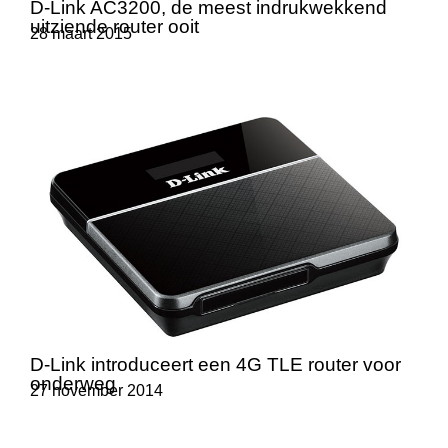
D-Link AC3200, de meest indrukwekkend
uitziende router ooit
28 maart 2015
D-Link introduceert een 4G TLE router voor
onderweg
27 november 2014