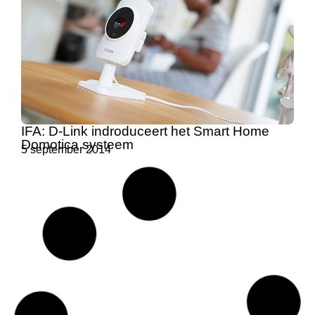
IFA: D-Link indroduceert het Smart Home
Domotica systeem
5 september 2014