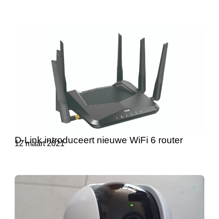
D-Link introduceert nieuwe WiFi 6 router
12 maart 2021