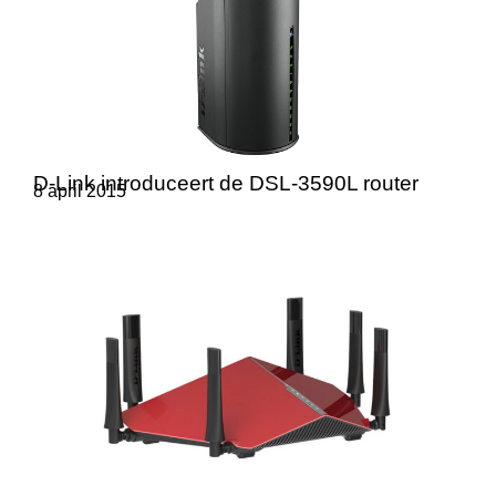
D-Link introduceert de DSL-3590L router
8 april 2015