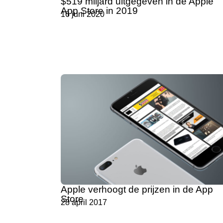
$519 miljard uitgegeven in de Apple
App Store in 2019
16 juni 2020
Apple verhoogt de prijzen in de App
Store
28 april 2017