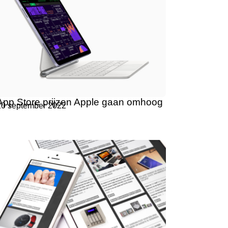
App Store prijzen Apple gaan omhoog
20 september 2022