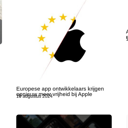
Europese app ontwikkelaars krijgen
opnieuw meer vrijheid bij Apple
10 augustus 2024