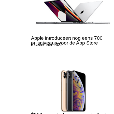
Apple introduceert nog eens 700
prijsniveaus voor de App Store
6 december 2022