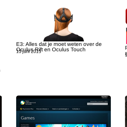
E3: Alles dat je moet weten over de
Oculus Rift en Oculus Touch
13 juni 2015
s