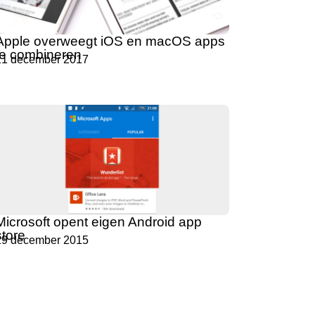
Apple overweegt iOS en macOS apps
te combineren
21 december 2017
Microsoft opent eigen Android app
store
19 december 2015