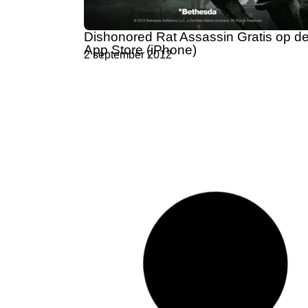
Dishonored Rat Assassin Gratis op d
App Store (iPhone)
2 september 2012