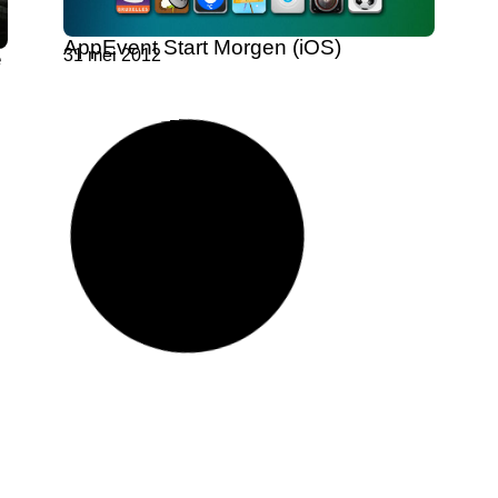
AppEvent Start Morgen (iOS)
31 mei 2012
e