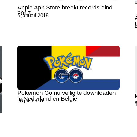
Apple App Store breekt records eind
2017
5 januari 2018
Pokémon Go nu veilig te downloaden
in Nederland en België
16 juli 2016