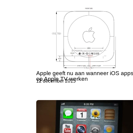
Apple geeft nu aan wanneer iOS app
op Apple TV werken
12 december 2015