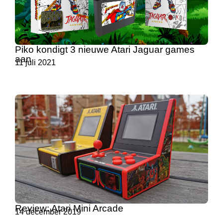
Piko kondigt 3 nieuwe Atari Jaguar games
aan
11 juli 2021
Review: Atari Mini Arcade
14 december 2019