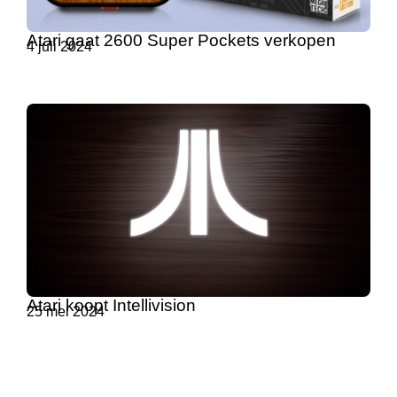
Atari gaat 2600 Super Pockets verkopen
4 juli 2024
Atari koopt Intellivision
25 mei 2024