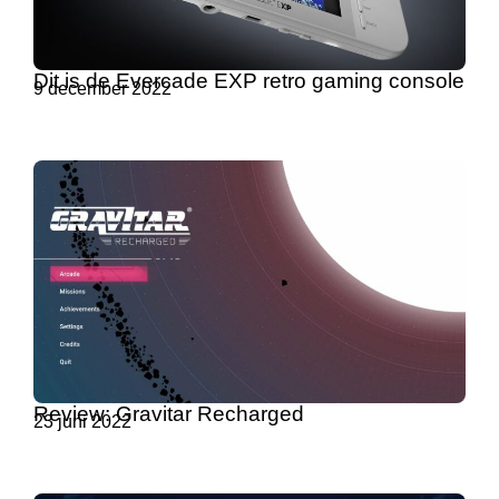
Dit is de Evercade EXP retro gaming console
9 december 2022
Review: Gravitar Recharged
23 juni 2022