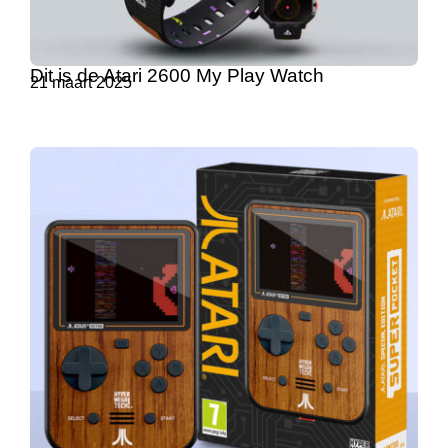
Dit is de Atari 2600 My Play Watch
21 maart 2025