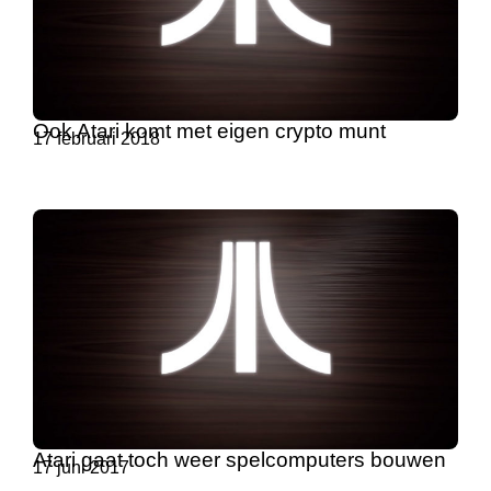
Ook Atari komt met eigen crypto munt
17 februari 2018
Atari gaat toch weer spelcomputers bouwen
17 juni 2017