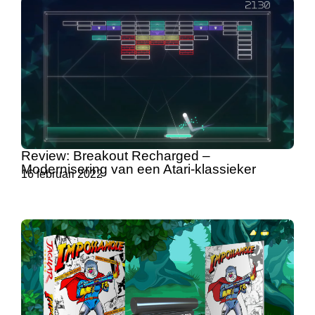
Review: Breakout Recharged –
Modernisering van een Atari-klassieker
16 februari 2022