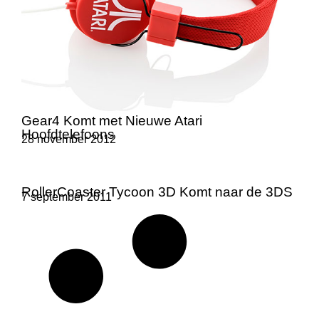
Gear4 Komt met Nieuwe Atari
Hoofdtelefoons
28 november 2012
RollerCoaster Tycoon 3D Komt naar de 3DS
7 september 2011