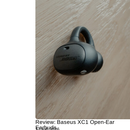
Review: Baseus XC1 Open-Ear
Earbuds
17 juli 2026