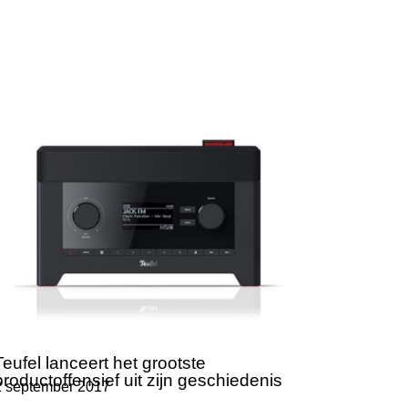
Teufel lanceert het grootste
productoffensief uit zijn geschiedenis
2 september 2017