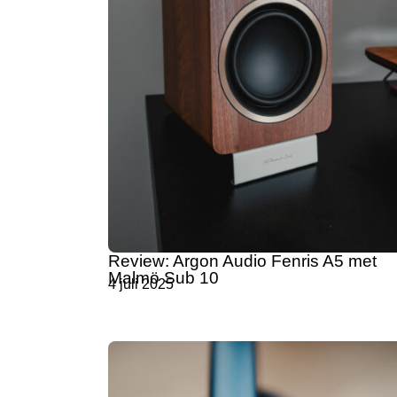
Review: Argon Audio Fenris A5 met
Malmö Sub 10
4 juli 2025