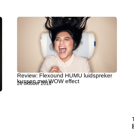
Review: Flexound HUMU luidspreker
kussen met WOW effect
26 oktober 2018