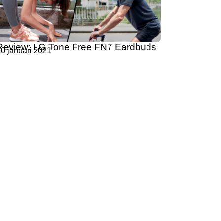
Review: LG Tone Free FN7 Eardbuds
10 januari 2021