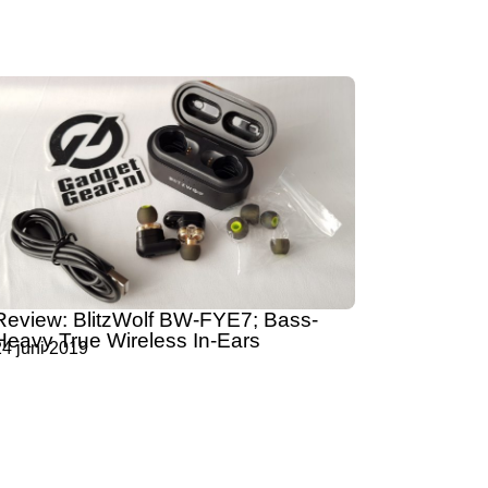
Review: BlitzWolf BW-FYE7; Bass-
Heavy True Wireless In-Ears
4 juni 2019