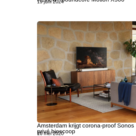
19 juni 2024
Amsterdam krijgt corona-proof Sonos
privé bioscoop
16 mei 2020