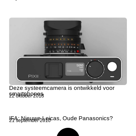
Deze systeemcamera is ontwikkeld voor
smartphones
22 oktober 2018
IFA: Nieuwe Leicas, Oude Panasonics?
21 september 2010