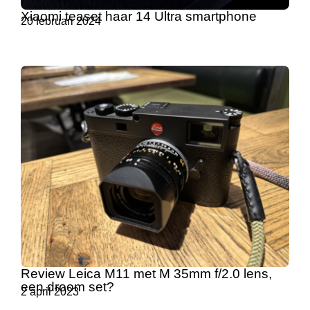
Xiaomi teaset haar 14 Ultra smartphone
20 februari 2024
Review Leica M11 met M 35mm f/2.0 lens,
een droom set?
2 april 2023