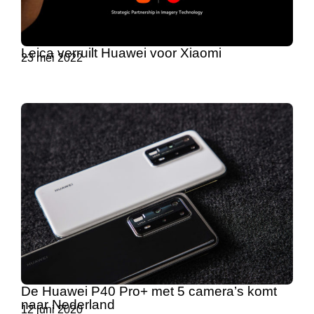
Leica verruilt Huawei voor Xiaomi
23 mei 2022
De Huawei P40 Pro+ met 5 camera’s komt
naar Nederland
12 juni 2020