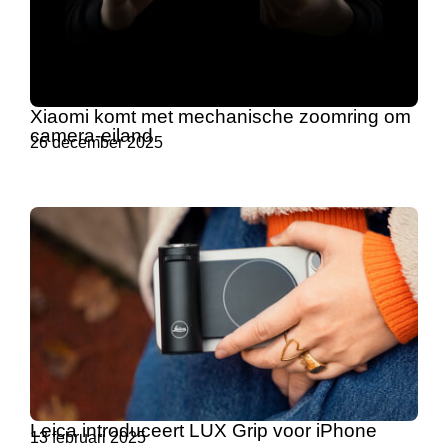
Xiaomi komt met mechanische zoomring om
camera-eiland
26 december 2025
Leica introduceert LUX Grip voor iPhone
13 februari 2025