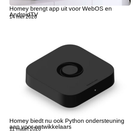
Homey brengt app uit voor WebOS en
AndroidTV
14 mei 2026
Homey biedt nu ook Python ondersteuning
aan voor ontwikkelaars
11 maart 2026