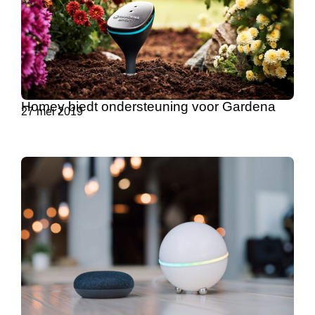
Homey biedt ondersteuning voor Gardena
27 mei 2019