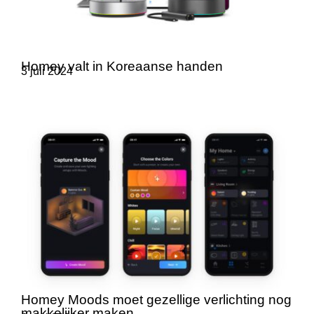
Homey valt in Koreaanse handen
3 juli 2024
Homey Moods moet gezellige verlichting nog
makkelijker maken