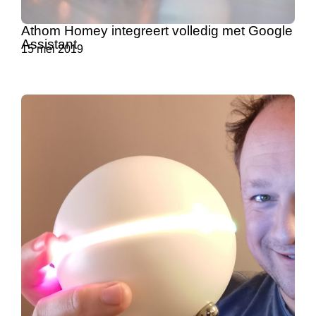
Athom Homey integreert volledig met Google
Assistant
15 mei 2019