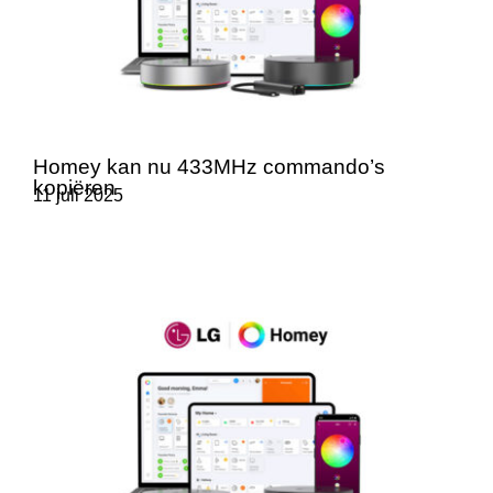
Homey kan nu 433MHz commando’s
kopiëren
11 juli 2025