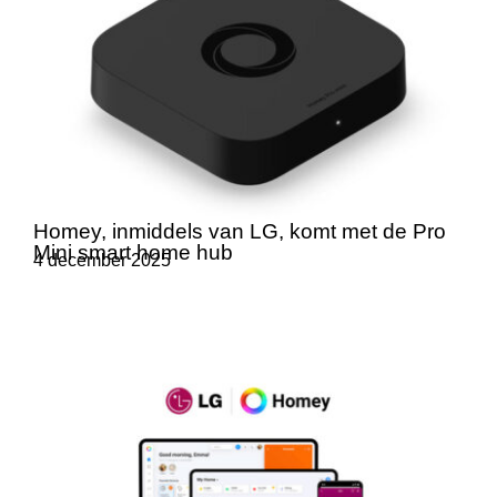
Homey, inmiddels van LG, komt met de Pro
Mini smart home hub
4 december 2025