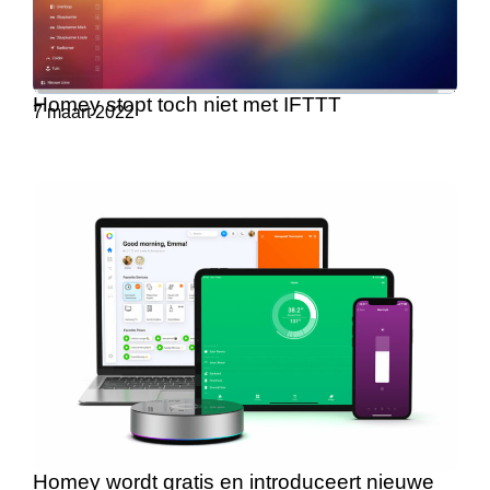
Homey stopt toch niet met IFTTT
7 maart 2022
Homey wordt gratis en introduceert nieuwe