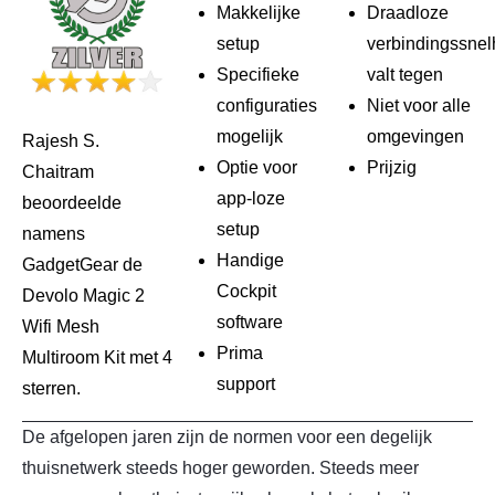
Makkelijke
Draadloze
setup
verbindingssnel
Specifieke
valt tegen
configuraties
Niet voor alle
mogelijk
omgevingen
Rajesh S.
Optie voor
Prijzig
Chaitram
app-loze
beoordeelde
setup
namens
Handige
GadgetGear de
Cockpit
Devolo Magic 2
software
Wifi Mesh
Prima
Multiroom Kit met 4
support
sterren.
De afgelopen jaren zijn de normen voor een degelijk
thuisnetwerk steeds hoger geworden. Steeds meer