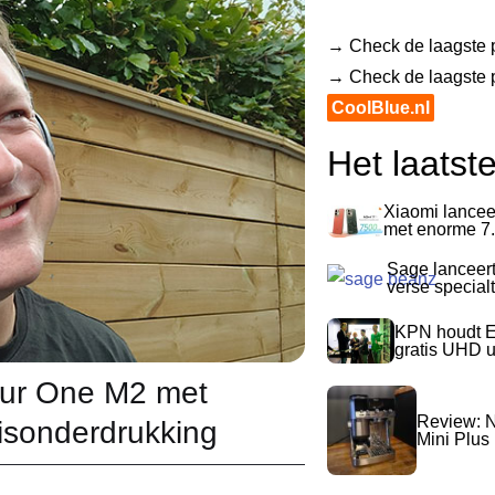
→ Check de laagste p
→ Check de laagste pr
CoolBlue.nl
Het laatst
Xiaomi lancee
met enorme 7.
Sage lanceer
verse special
KPN houdt E
gratis UHD 
our One M2 met
Review: N
isonderdrukking
Mini Plus