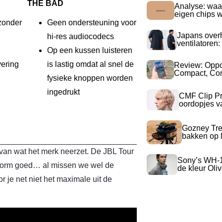
THE BAD
Analyse: waa
eigen chips 
zonder
Geen ondersteuning voor
Japans over
hi-res audiocodecs
ventilatoren:
Op een kussen luisteren
vering
is lastig omdat al snel de
Review: Opp
Compact, Com
fysieke knoppen worden
ingedrukt
CMF Clip Pr
oordopjes v
Gozney Tre
bakken op l
van wat het merk neerzet. De JBL Tour
Sony’s WH-
 enorm goed… al missen we wel de
de kleur Oli
je net niet het maximale uit de