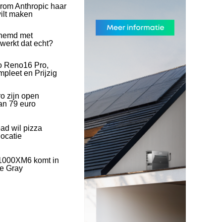
rom Anthropic haar
wilt maken
hemd met
 werkt dat echt?
o Reno16 Pro,
pleet en Prijzig
o zijn open
an 79 euro
ad wil pizza
ocatie
1000XM6 komt in
ve Gray