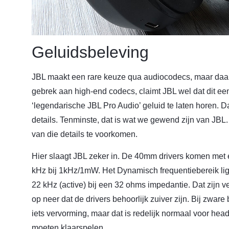
Geluidsbeleving
JBL maakt een rare keuze qua audiocodecs, maar daar
gebrek aan high-end codecs, claimt JBL wel dat dit een 
‘legendarische JBL Pro Audio’ geluid te laten horen. Da
details. Tenminste, dat is wat we gewend zijn van JBL
van die details te voorkomen.
Hier slaagt JBL zeker in. De 40mm drivers komen me
kHz bij 1kHz/1mW. Het Dynamisch frequentiebereik lig
22 kHz (active) bij een 32 ohms impedantie. Dat zijn ve
op neer dat de drivers behoorlijk zuiver zijn. Bij zw
iets vervorming, maar dat is redelijk normaal voor hea
moeten klaarspelen.