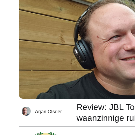
Review: JBL T
Arjan Olsder
waanzinnige ru