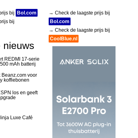
rijs bij
Bol.com
→ Check de laagste prijs bij
ijs bij
Bol.com
→ Check de laagste prijs bij
CoolBlue.nl
e nieuws
rt REDMI 17-serie
500 mAh batterij
t Beanz.com voor
ty koffiebonen
SPN los en geeft
upgrade
inja Luxe Café