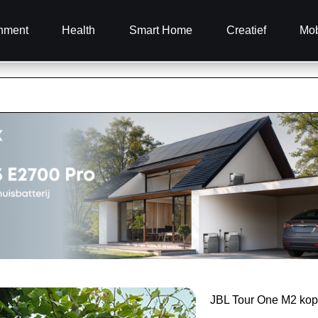
inment
Health
Smart Home
Creatief
Mob
JBL Tour One M2 ko