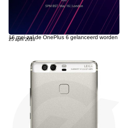
16 mei zal de OnePlus 6 gelanceerd worden
25 april 2018