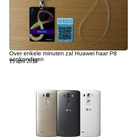
Over enkele minuten zal Huawei haar P8
aankondigen
15 april 2015