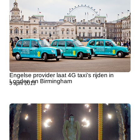
Engelse provider laat 4G taxi’s rijden in
Londen en Birmingham
3 april 2013