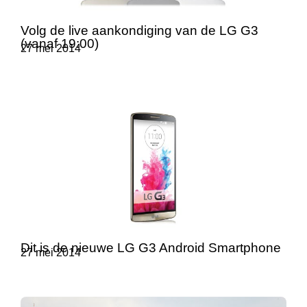
Volg de live aankondiging van de LG G3
(vanaf 19:00)
27 mei 2014
Dit is de nieuwe LG G3 Android Smartphone
27 mei 2014