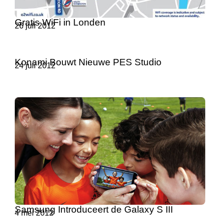
Gratis WiFi in Londen
26 juli 2012
Konami Bouwt Nieuwe PES Studio
24 juli 2012
Samsung Introduceert de Galaxy S III
4 mei 2012