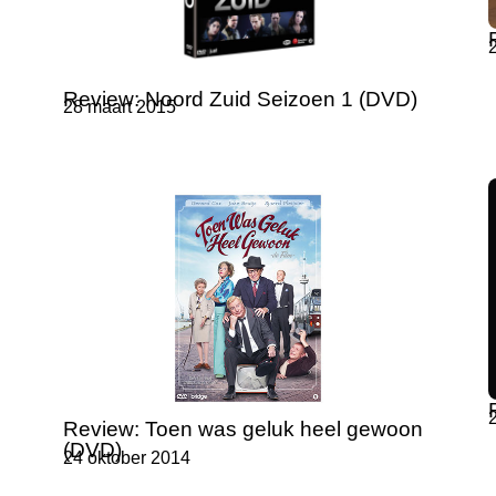
Review: Noord Zuid Seizoen 1 (DVD)
28 maart 2015
Review: Toen was geluk heel gewoon
(DVD)
24 oktober 2014