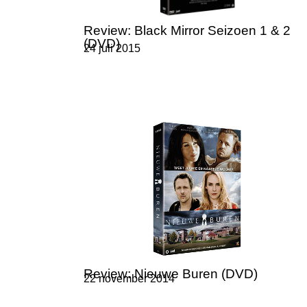
Review: Black Mirror Seizoen 1 & 2
(DVD)
24 juli 2015
Review: Nieuwe Buren (DVD)
22 november 2014