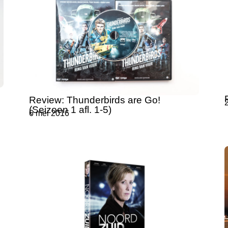
Review: Thunderbirds are Go!
(Seizoen 1 afl. 1-5)
6 mei 2016