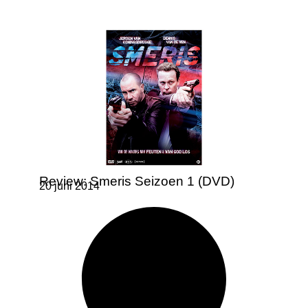
Review: Smeris Seizoen 1 (DVD)
20 juni 2014