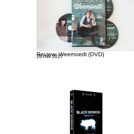
Review: Weemoedt (DVD)
26 mei 2017