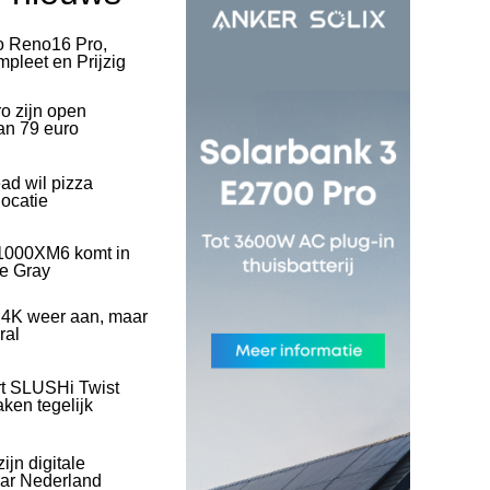
o Reno16 Pro,
pleet en Prijzig
o zijn open
an 79 euro
ad wil pizza
ocatie
1000XM6 komt in
ve Gray
 4K weer aan, maar
ral
rt SLUSHi Twist
ken tegelijk
ijn digitale
naar Nederland