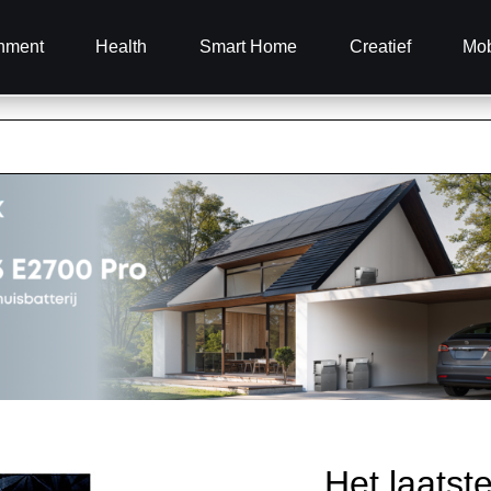
inment
Health
Smart Home
Creatief
Mob
Het laatst