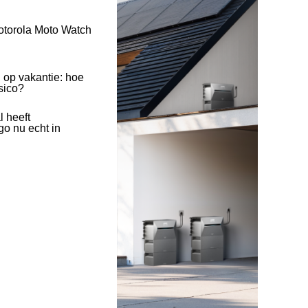
otorola Moto Watch
 op vakantie: hoe
isico?
l heeft
o nu echt in