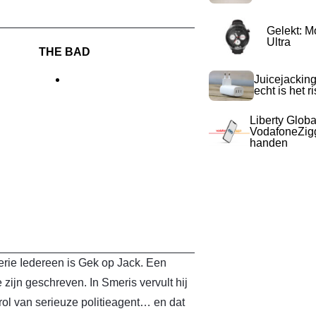
Gelekt: M
Ultra
THE BAD
Juicejacking
echt is het r
Liberty Globa
VodafoneZigg
handen
erie Iedereen is Gek op Jack. Een
 zijn geschreven. In Smeris vervult hij
ol van serieuze politieagent… en dat