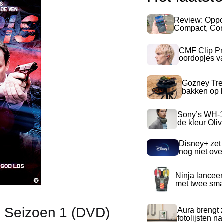
Review: Opp
Compact, Com
CMF Clip Pr
oordopjes v
Gozney Tre
bakken op l
Sony’s WH-
de kleur Oli
Disney+ zet
nog niet ove
Ninja lancee
met twee sma
 Seizoen 1 (DVD)
Aura brengt z
fotolijsten 