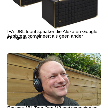
IFA: JBL toont speaker die Alexa en Google
Assistent combineert als geen ander
31 augustus 2023
Review: JBL Tour One M2 met waanzinnige