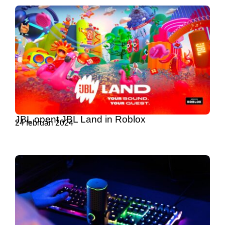
JBL opent JBL Land in Roblox
24 februari 2024