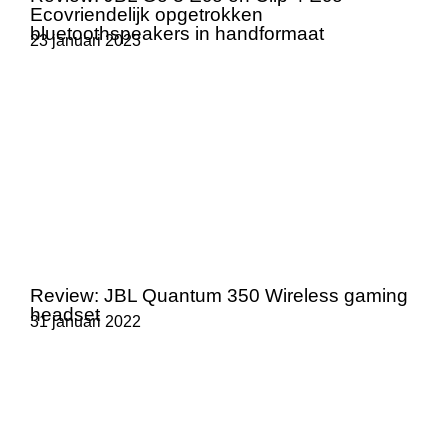
Ecovriendelijk opgetrokken
bluetoothspeakers in handformaat
23 januari 2023
Review: JBL Quantum 350 Wireless gaming
headset
31 januari 2022