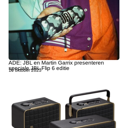
ADE: JBL en Martin Garrix presenteren
speciale JBL Flip 6 editie
16 oktober 2023