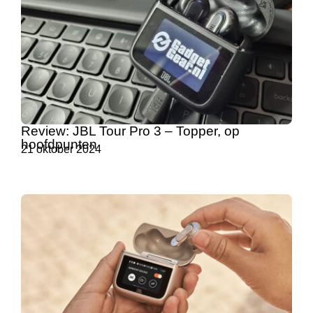
Review: JBL Tour Pro 3 – Topper, op
hoofdpunten
21 oktober 2024