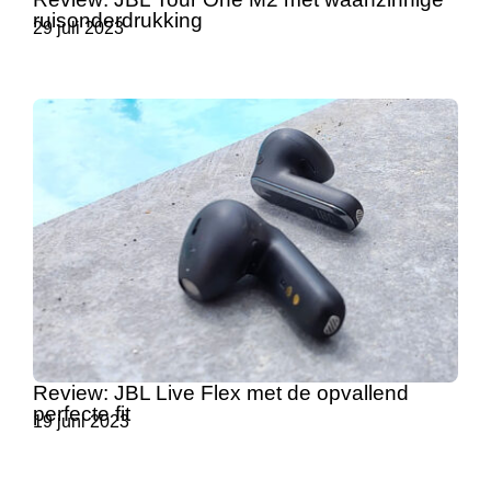
ruisonderdrukking
29 juli 2023
Review: JBL Live Flex met de opvallend
perfecte fit
19 juni 2023