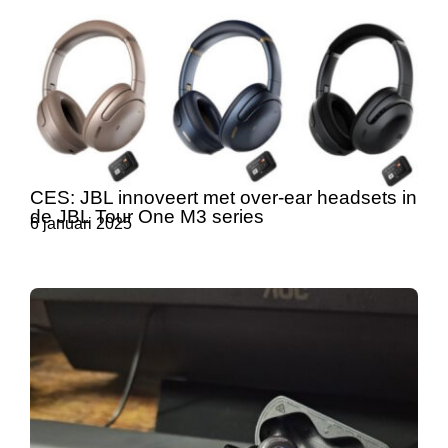
CES: JBL innoveert met over-ear headsets in
de JBL Tour One M3 series
6 januari 2025