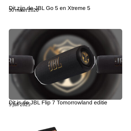
Dit zijn de JBL Go 5 en Xtreme 5
30 maart 2026
Dit is de JBL Flip 7 Tomorrowland editie
5 juli 2025