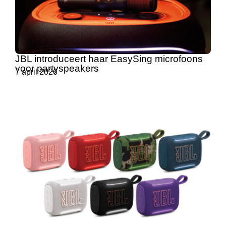
JBL introduceert haar EasySing microfoons
voor partyspeakers
7 april 2026