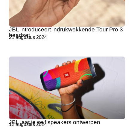
JBL introduceert indrukwekkende Tour Pro 3
headset
21 augustus 2024
JBL laat je zelf speakers ontwerpen
12 augustus 2024