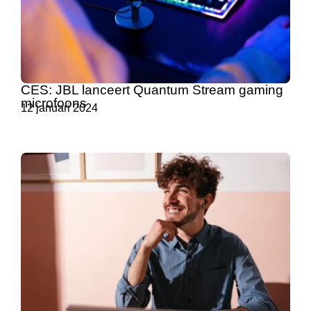
CES: JBL lanceert Quantum Stream gaming
microfoons
12 januari 2024