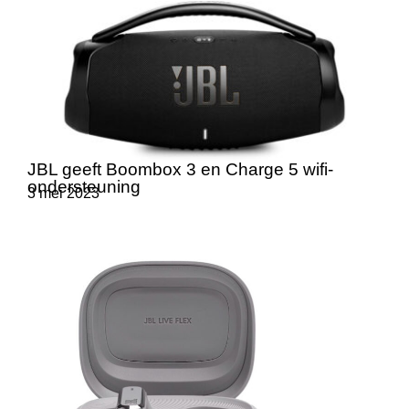
JBL geeft Boombox 3 en Charge 5 wifi-
ondersteuning
3 mei 2023