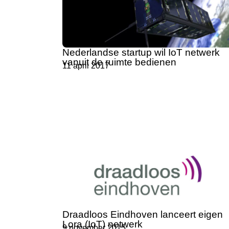
Nederlandse startup wil IoT netwerk
vanuit de ruimte bedienen
11 april 2017
Draadloos Eindhoven lanceert eigen
Lora (IoT) netwerk
9 november 2015