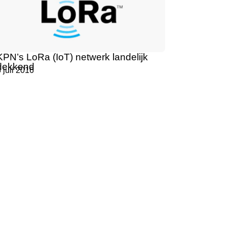
KPN’s LoRa (IoT) netwerk landelijk
dekkend
 juli 2016