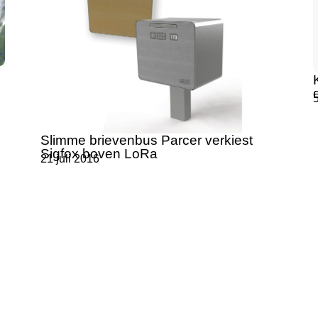
5
Slimme brievenbus Parcer verkiest
Sigfox boven LoRa
21 juli 2016