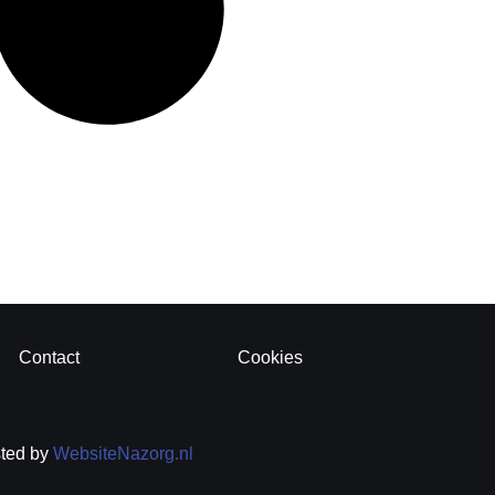
Contact
Cookies
sted by
WebsiteNazorg.nl