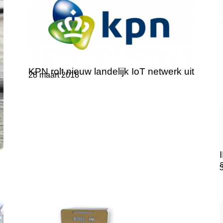
KPN rolt nieuw landelijk IoT netwerk uit
28 maart 2018