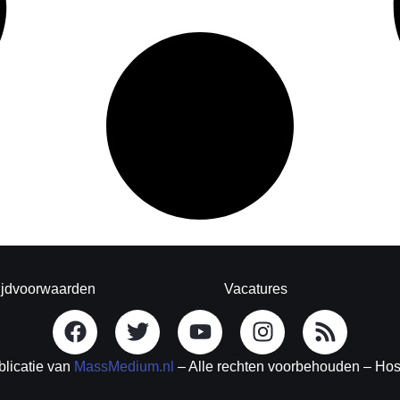
ijdvoorwaarden
Vacatures
blicatie van
MassMedium.nl
– Alle rechten voorbehouden – Ho