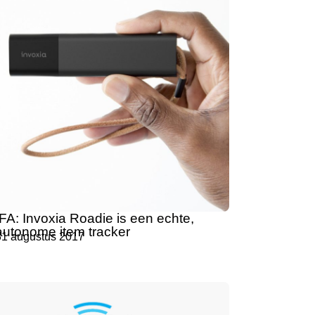
IFA: Invoxia Roadie is een echte,
autonome item tracker
31 augustus 2017