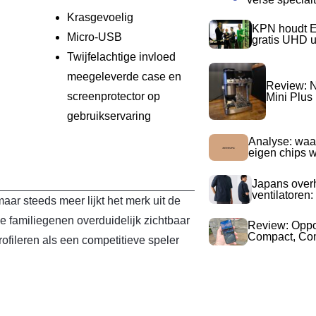
Krasgevoelig
KPN houdt E
Micro-USB
gratis UHD 
Twijfelachtige invloed
meegeleverde case en
Review: N
screenprotector op
Mini Plus
gebruikservaring
Analyse: waa
eigen chips 
Japans over
ventilatoren:
ar steeds meer lijkt het merk uit de
 familiegenen overduidelijk zichtbaar
Review: Opp
Compact, Com
profileren als een competitieve speler