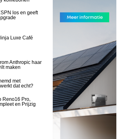
SPN los en geeft
upgrade
inja Luxe Café
rom Anthropic haar
wilt maken
hemd met
 werkt dat echt?
o Reno16 Pro,
pleet en Prijzig