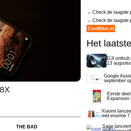
→ Check de laagste p
→ Check de laagste pr
CoolBlue.nl
Het laatst
DJI onthult
13 augustu
Google Assis
september op
 8X
Eerste dee
Expansion P
Xiaomi lancee
met enorme 7.
Sage lanceer
THE BAD
verse special