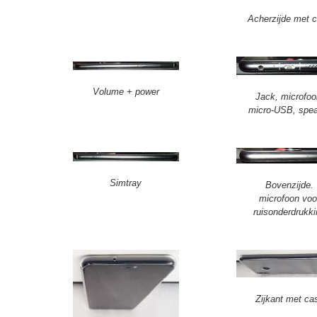
Acherzijde met 
Volume + power
Jack, microfoo
micro-USB, spe
Simtray
Bovenzijde.
microfoon voo
ruisonderdrukk
Zijkant met ca