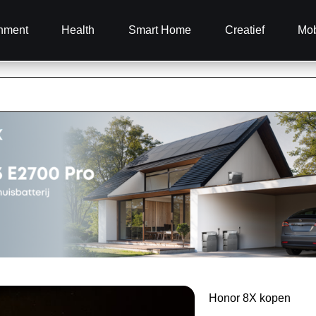
inment
Health
Smart Home
Creatief
Mob
Honor 8X kopen