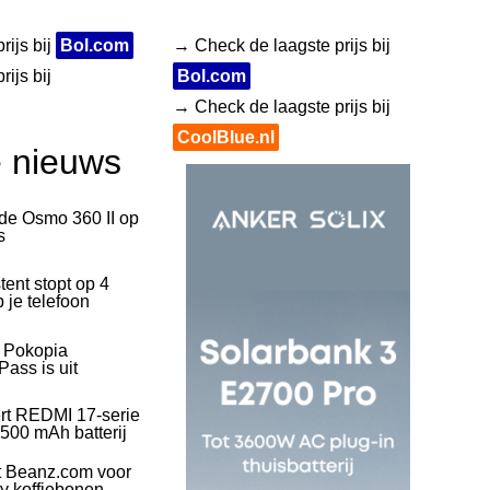
rijs bij
Bol.com
→ Check de laagste prijs bij
ijs bij
Bol.com
→ Check de laagste prijs bij
CoolBlue.nl
e nieuws
 de Osmo 360 II op
s
tent stopt op 4
 je telefoon
l Pokopia
ass is uit
rt REDMI 17-serie
500 mAh batterij
t Beanz.com voor
ty koffiebonen