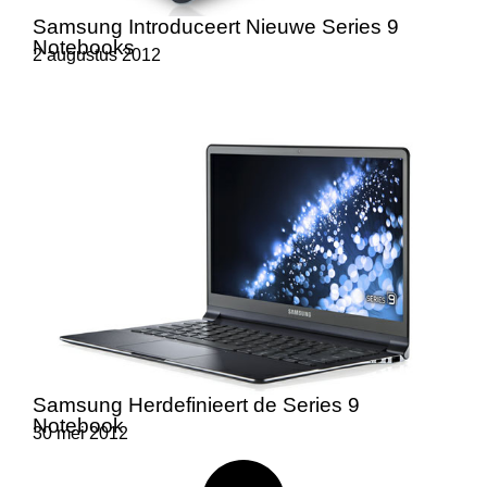
Samsung Introduceert Nieuwe Series 9
Notebooks
2 augustus 2012
Samsung Herdefinieert de Series 9
Notebook
30 mei 2012