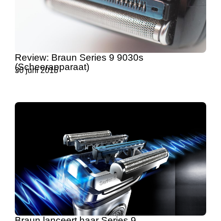
Review: Braun Series 9 9030s
(Scheerapparaat)
30 juni 2015
Braun lanceert haar Series 9