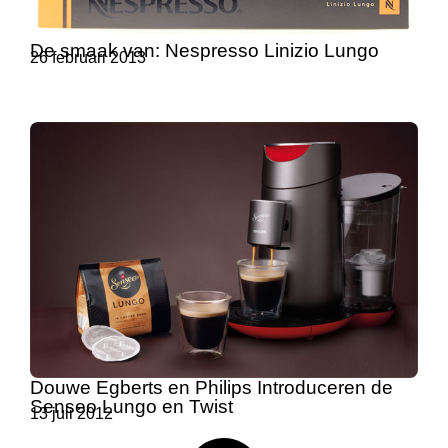
De smaak van: Nespresso Linizio Lungo
26 februari 2013
Douwe Egberts en Philips Introduceren de
Senseo Lungo en Twist
13 juli 2012