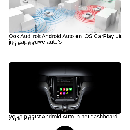
Ook Audi rolt Android Auto en iOS CarPlay uit
in haar nieuwe auto’s
27 juni 2014
Volvo plaatst Android Auto in het dashboard
25 juni 2014