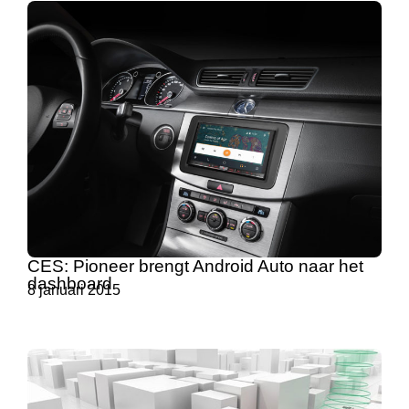
CES: Pioneer brengt Android Auto naar het
dashboard
8 januari 2015