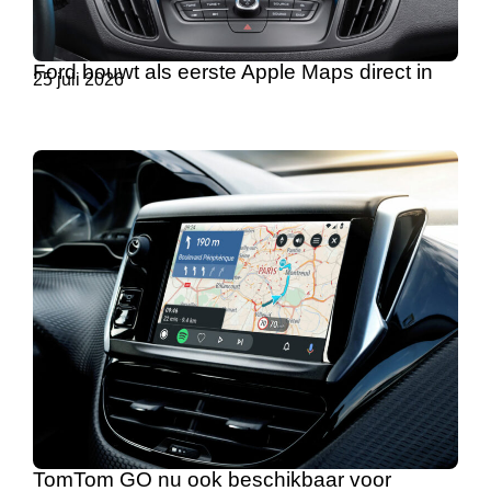
Ford bouwt als eerste Apple Maps direct in
25 juli 2026
TomTom GO nu ook beschikbaar voor