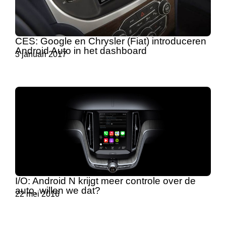
CES: Google en Chrysler (Fiat) introduceren
Android Auto in het dashboard
3 januari 2017
I/O: Android N krijgt meer controle over de
auto, willen we dat?
22 mei 2016