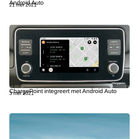
Android Auto
21 mei 2021
ChargePoint integreert met Android Auto
3 mei 2021