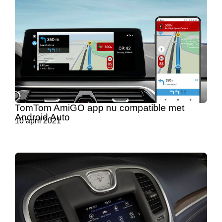
TomTom AmiGO app nu compatible met
Android Auto
10 april 2021