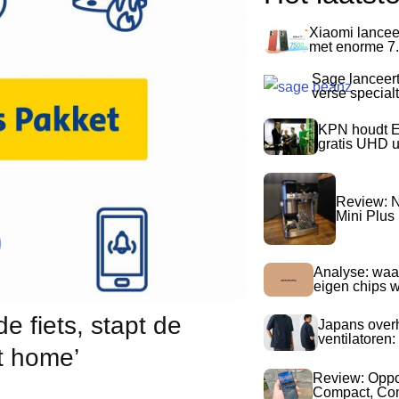
Xiaomi lancee
met enorme 7.
Sage lanceer
verse special
KPN houdt E
gratis UHD 
Review: N
Mini Plus
Analyse: waa
eigen chips 
e fiets, stapt de
Japans over
ventilatoren:
t home’
Review: Opp
Compact, Com