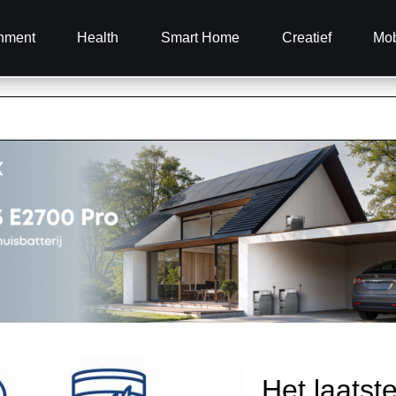
inment
Health
Smart Home
Creatief
Mob
Het laatst