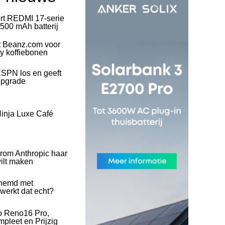
rt REDMI 17-serie
500 mAh batterij
t Beanz.com voor
ty koffiebonen
SPN los en geeft
upgrade
inja Luxe Café
rom Anthropic haar
wilt maken
hemd met
 werkt dat echt?
o Reno16 Pro,
pleet en Prijzig