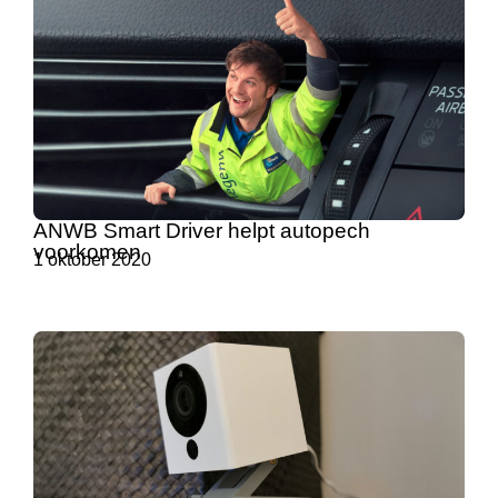
ANWB Smart Driver helpt autopech
voorkomen
1 oktober 2020