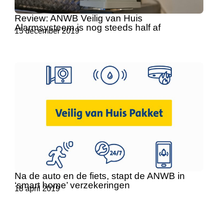
Review: ANWB Veilig van Huis
Alarmsysteem is nog steeds half af
15 december 2019
Na de auto en de fiets, stapt de ANWB in
‘smart home’ verzekeringen
18 april 2019