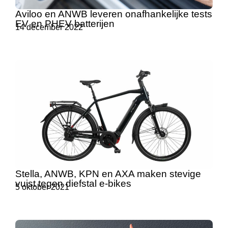
Aviloo en ANWB leveren onafhankelijke tests
EV en PHEV batterijen
14 december 2022
Stella, ANWB, KPN en AXA maken stevige
vuist tegen diefstal e-bikes
5 oktober 2021