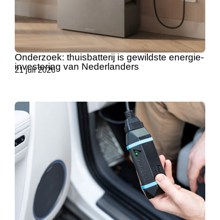
Onderzoek: thuisbatterij is gewildste energie-
investering van Nederlanders
21 juli 2026