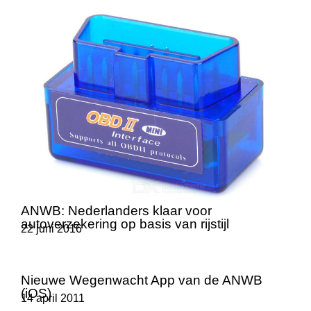
ANWB: Nederlanders klaar voor
autoverzekering op basis van rijstijl
22 juni 2016
Nieuwe Wegenwacht App van de ANWB
(iOS)
14 april 2011