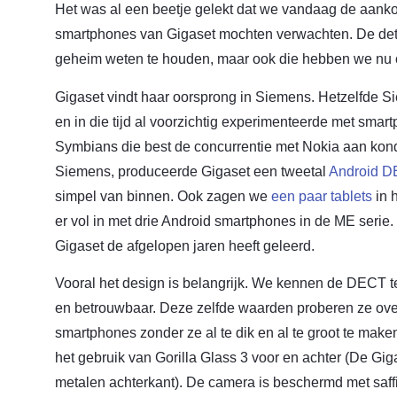
Het was al een beetje gelekt dat we vandaag de aank
smartphones van Gigaset mochten verwachten. De deta
geheim weten te houden, maar ook die hebben we nu 
Gigaset vindt haar oorsprong in Siemens. Hetzelfde 
en in die tijd al voorzichtig experimenteerde met sma
Symbians die best de concurrentie met Nokia aan konde
Siemens, produceerde Gigaset een tweetal
Android 
simpel van binnen. Ook zagen we
een paar tablets
in 
er vol in met drie Android smartphones in de ME serie.
Gigaset de afgelopen jaren heeft geleerd.
Vooral het design is belangrijk. We kennen de DECT t
en betrouwbaar. Deze zelfde waarden proberen ze ove
smartphones zonder ze al te dik en al te groot te make
het gebruik van Gorilla Glass 3 voor en achter (De Gi
metalen achterkant). De camera is beschermd met saffie