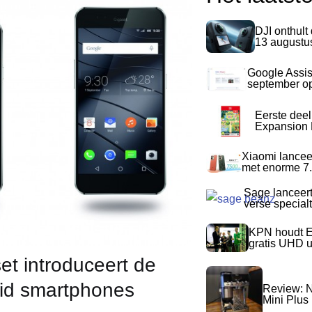
DJI onthult
13 augustu
Google Assis
september op
Eerste dee
Expansion P
Xiaomi lancee
met enorme 7.
Sage lanceer
verse special
KPN houdt E
gratis UHD 
et introduceert de
id smartphones
Review: N
Mini Plus