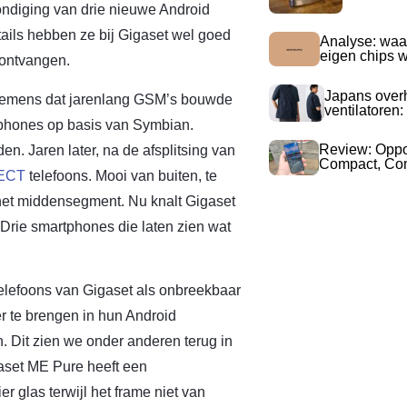
ondiging van drie nieuwe Android
ils hebben ze bij Gigaset wel goed
Analyse: waa
eigen chips 
ontvangen.
Japans over
Siemens dat jarenlang GSM’s bouwde
ventilatoren:
rtphones op basis van Symbian.
Review: Opp
n. Jaren later, na de afsplitsing van
Compact, Com
DECT
telefoons. Mooi van buiten, te
het middensegment. Nu knalt Gigaset
 Drie smartphones die laten zien wat
elefoons van Gigaset als onbreekbaar
r te brengen in hun Android
n. Dit zien we onder anderen terug in
gaset ME Pure heeft een
r glas terwijl het frame niet van