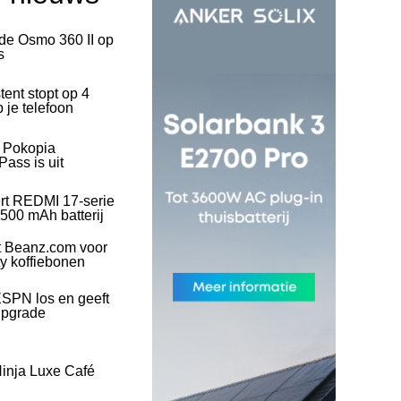
 de Osmo 360 II op
s
tent stopt op 4
 je telefoon
l Pokopia
ass is uit
rt REDMI 17-serie
500 mAh batterij
t Beanz.com voor
ty koffiebonen
SPN los en geeft
upgrade
inja Luxe Café