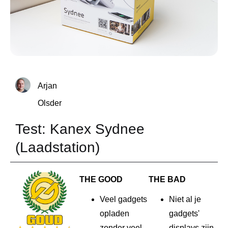
Arjan
Olsder
Test: Kanex Sydnee
(Laadstation)
THE GOOD
THE BAD
Veel gadgets
Niet al je
opladen
gadgets'
zonder veel
displays zijn