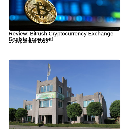
Review: Bitrush Cryptocurrency Exchange –
Snelste koop ooit!
13 september 2018