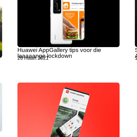
Huawei AppGallery tips voor die
laaaaange lockdown
26 maart 2021