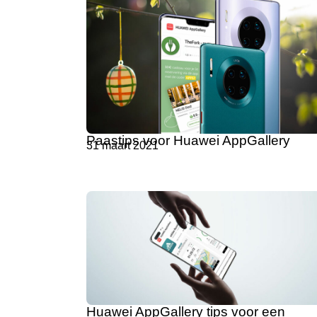
Paastips voor Huawei AppGallery
31 maart 2021
Huawei AppGallery tips voor een