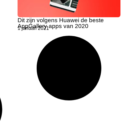
Dit zijn volgens Huawei de beste
AppGallery apps van 2020
1 januari 2021