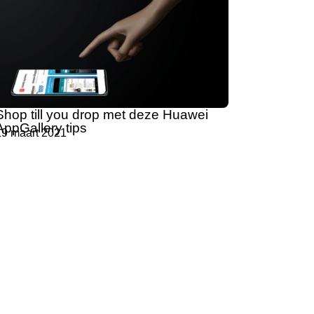
Shop till you drop met deze Huawei
AppGallery tips
19 maart 2021