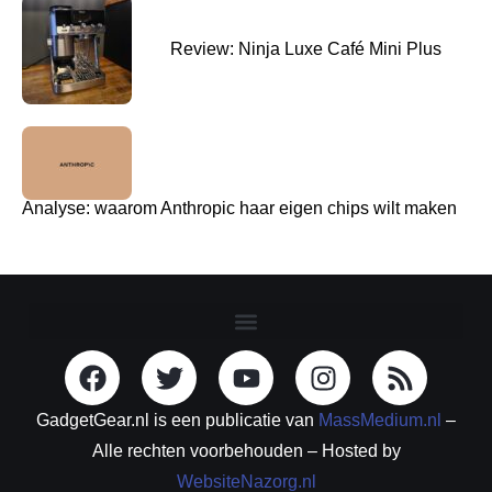
Review: Ninja Luxe Café Mini Plus
Analyse: waarom Anthropic haar eigen chips wilt maken
GadgetGear.nl is een publicatie van
MassMedium.nl
–
Alle rechten voorbehouden – Hosted by
WebsiteNazorg.nl