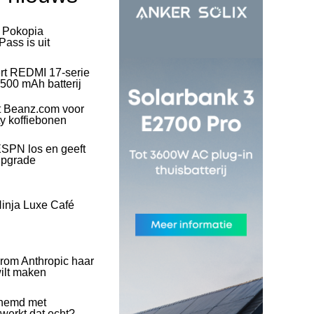
l Pokopia
ass is uit
rt REDMI 17-serie
500 mAh batterij
t Beanz.com voor
ty koffiebonen
SPN los en geeft
upgrade
inja Luxe Café
rom Anthropic haar
wilt maken
hemd met
 werkt dat echt?