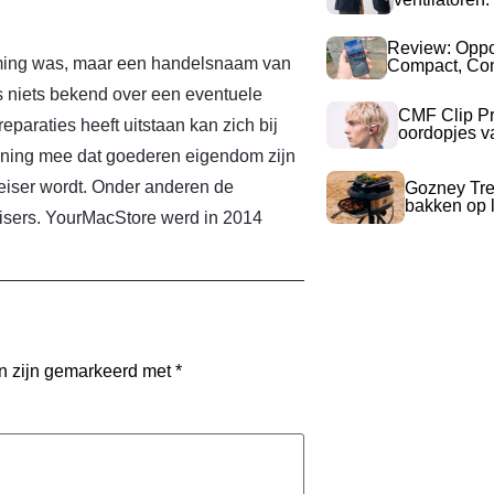
Review: Opp
ming was, maar een handelsnaam van
Compact, Com
is niets bekend over een eventuele
CMF Clip Pr
paraties heeft uitstaan kan zich bij
oordopjes v
ening mee dat goederen eigendom zijn
eiser wordt. Onder anderen de
Gozney Tre
bakken op l
deisers. YourMacStore werd in 2014
en zijn gemarkeerd met
*