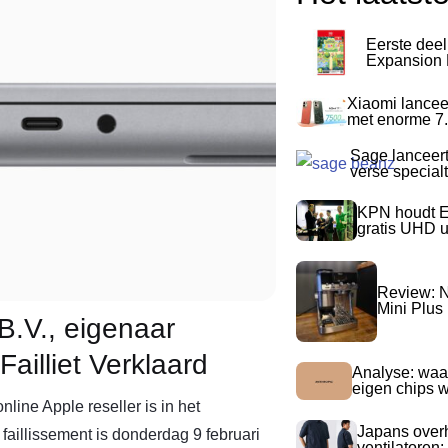
Eerste dee
Expansion P
Xiaomi lancee
met enorme 7.
Sage lanceer
verse special
KPN houdt E
gratis UHD 
Review: N
Mini Plus
B.V., eigenaar
ailliet Verklaard
Analyse: waa
eigen chips 
line Apple reseller is in het
Japans over
faillissement is donderdag 9 februari
ventilatoren: