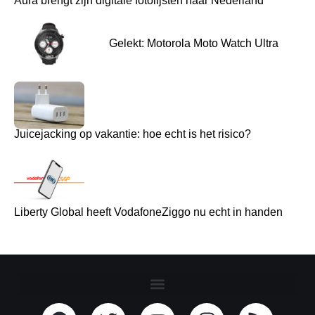
Aura brengt zijn digitale fotolijsten naar Nederland
Gelekt: Motorola Moto Watch Ultra
Juicejacking op vakantie: hoe echt is het risico?
Liberty Global heeft VodafoneZiggo nu echt in handen