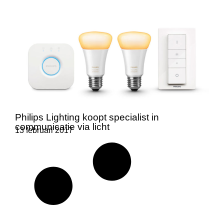
Philips Lighting koopt specialist in
communicatie via licht
13 februari 2017