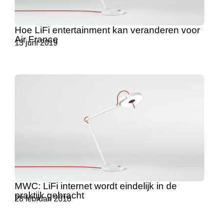
Hoe LiFi entertainment kan veranderen voor
Air France
13 juni 2019
MWC: LiFi internet wordt eindelijk in de
praktijk gebracht
28 februari 2018