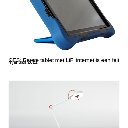
CES: Eerste tablet met LiFi internet is een feit
4 januari 2022