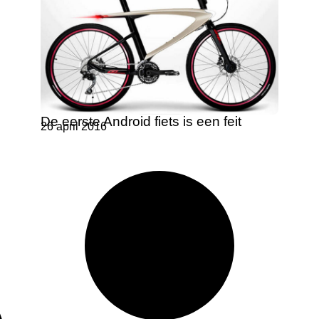
De eerste Android fiets is een feit
26 april 2016