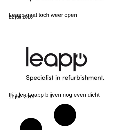
Leapp gaat toch weer open
22 juli 2018
Filialen Leapp blijven nog even dicht
12 juni 2018