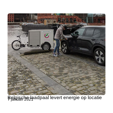
Belgische laadpaal levert energie op locatie
7 januari 2021