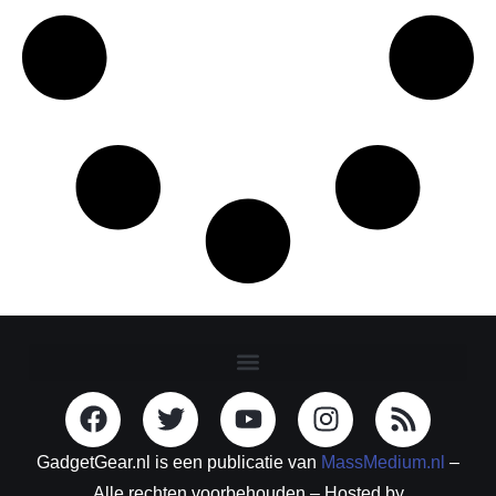
GadgetGear.nl is een publicatie van
MassMedium.nl
–
Alle rechten voorbehouden – Hosted by