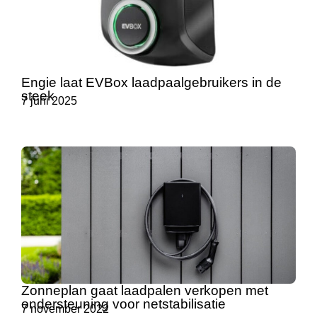
Engie laat EVBox laadpaalgebruikers in de
steek
7 juni 2025
Zonneplan gaat laadpalen verkopen met
ondersteuning voor netstabilisatie
7 november 2022