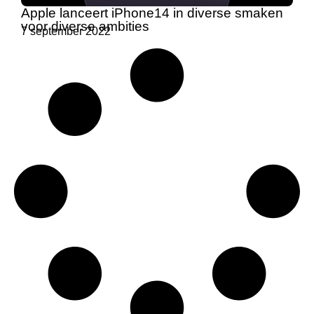
Apple lanceert iPhone14 in diverse smaken
voor diverse ambities
7 september 2022