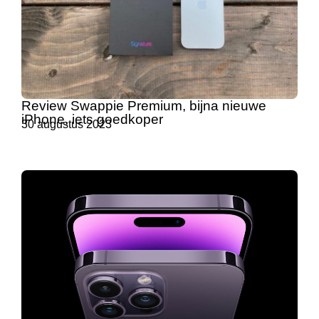
Review Swappie Premium, bijna nieuwe
iPhone, iets goedkoper
30 augustus 2023