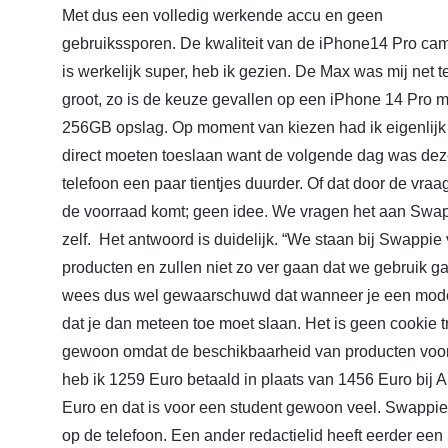
Met dus een volledig werkende accu en geen
gebruikssporen. De kwaliteit van de iPhone14 Pro ca
is werkelijk super, heb ik gezien. De Max was mij net t
groot, zo is de keuze gevallen op een iPhone 14 Pro m
256GB opslag. Op moment van kiezen had ik eigenlijk
direct moeten toeslaan want de volgende dag was dez
telefoon een paar tientjes duurder. Of dat door de vraag
de voorraad komt; geen idee. We vragen het aan Swa
zelf. Het antwoord is duidelijk. “We staan bij Swappie v
producten en zullen niet zo ver gaan dat we gebruik g
wees dus wel gewaarschuwd dat wanneer je een model 
dat je dan meteen toe moet slaan. Het is geen cookie t
gewoon omdat de beschikbaarheid van producten voor S
heb ik 1259 Euro betaald in plaats van 1456 Euro bij 
Euro en dat is voor een student gewoon veel. Swappi
op de telefoon. Een ander redactielid heeft eerder e