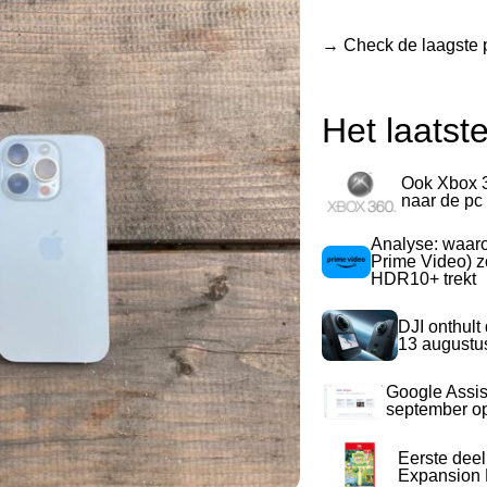
→ Check de laagste p
webshop
Het laatst
Ook Xbox 
naar de pc
Analyse: waa
Prime Video) z
HDR10+ trekt
DJI onthult
13 augustu
Google Assis
september op
Eerste dee
Expansion P