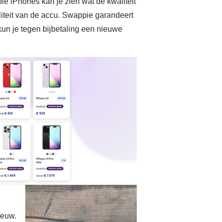
 iPhones kan je zien wat de kwaliteit
liteit van de accu. Swappie garandeert
 kun je tegen bijbetaling een nieuwe
ieuw.