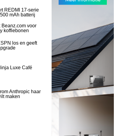
rt REDMI 17-serie
500 mAh batterij
t Beanz.com voor
ty koffiebonen
SPN los en geeft
upgrade
inja Luxe Café
rom Anthropic haar
wilt maken