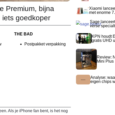
e Premium, bijna
Xiaomi lancee
met enorme 7.
 iets goedkoper
Sage lanceer
verse special
THE BAD
KPN houdt E
gratis UHD 
w
Postpakket verpakking
Review: N
Mini Plus
Analyse: waa
eigen chips 
n. Als je iPhone fan bent, is het nog