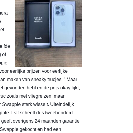
mera
e
et
elfde
 of
ppie
oor eerlijke prijzen voor eerlijke
aan maken van sneaky trucjes! ” Maar
gevonden hebt en de prijs okay lijkt,
ruc zoals met vliegreizen, maar
wappie sterk wisselt. Uiteindelijk
Apple. Dat scheelt dus tweehonderd
e geeft overigens 24 maanden garantie
en Swappie gekocht en had een