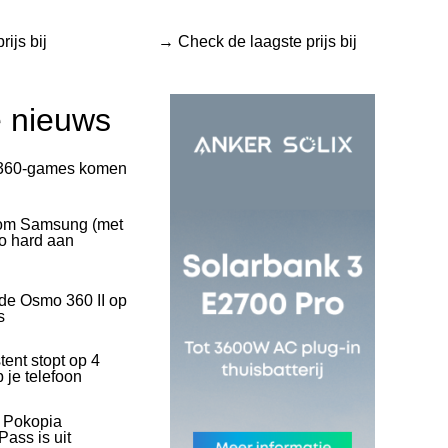
rijs bij
Swappie
→ Check de laagste prijs bij
Swappie webshop
e nieuws
360-games komen
rom Samsung (met
o hard aan
 de Osmo 360 II op
s
tent stopt op 4
 je telefoon
l Pokopia
ass is uit