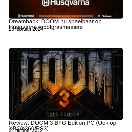
Dreamhack: DOOM nu speelbaar op
Husqvarna robotgrasmaaiers
23 februari 2024
Review: DOOM 3 BFG Edition PC (Ook op
XBOX360/PS3)
21 oktober 2012