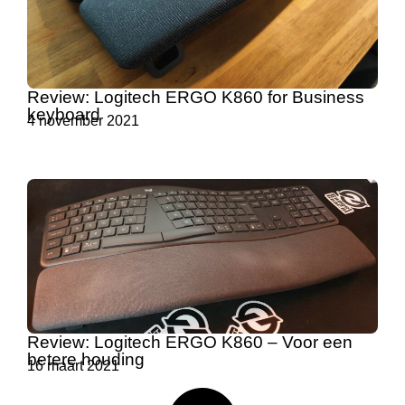
Review: Logitech ERGO K860 for Business
keyboard
4 november 2021
Review: Logitech ERGO K860 – Voor een
betere houding
16 maart 2021