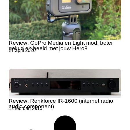
Review: GoPro Media en Light mod; beter
geluid en beeld met jouw Hero8
27 april 2020
Review: Renkforce IR-1600 (internet radio
audio component)
12 februari 2015