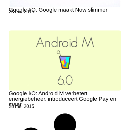
Google I/O: Google maakt Now slimmer
28 mei 2015
Google I/O: Android M verbetert
energiebeheer, introduceert Google Pay en
meer
28 mei 2015