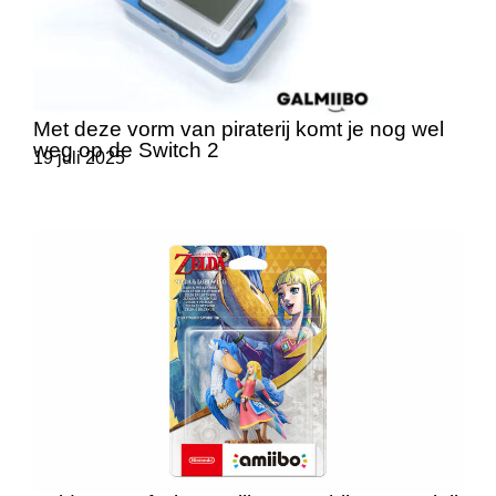
Met deze vorm van piraterij komt je nog wel
weg op de Switch 2
19 juli 2025