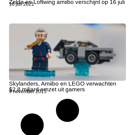
Zelda en Loftwing amiibo verschijnt op 16 juli
16 juli 2021
Skylanders, Amiibo en LEGO verwachten
$2,8 miljard omzet uit gamers
9 november 2015