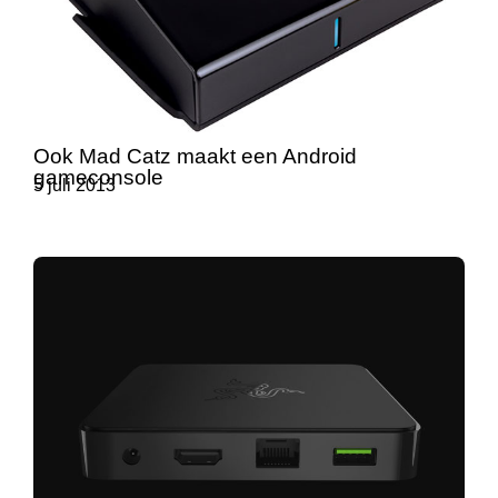
Ook Mad Catz maakt een Android
gameconsole
5 juli 2013