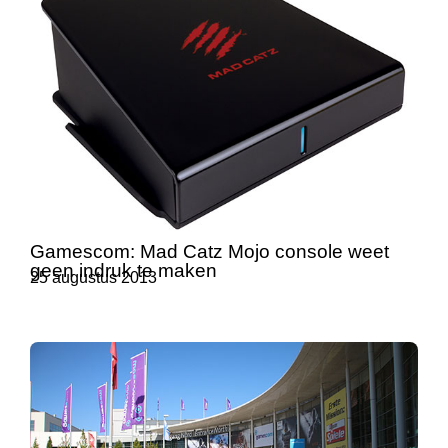
Gamescom: Mad Catz Mojo console weet
geen indruk te maken
25 augustus 2013