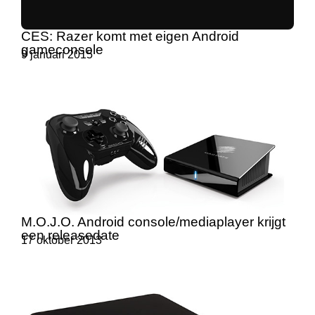
CES: Razer komt met eigen Android
gameconsole
9 januari 2015
M.O.J.O. Android console/mediaplayer krijgt
een releasedate
17 oktober 2013