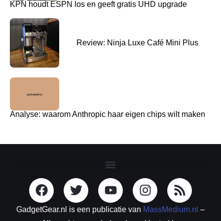
KPN houdt ESPN los en geeft gratis UHD upgrade
Review: Ninja Luxe Café Mini Plus
Analyse: waarom Anthropic haar eigen chips wilt maken
GadgetGear.nl is een publicatie van
MassMedium.nl
–