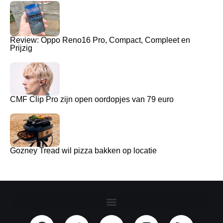
Review: Oppo Reno16 Pro, Compact, Compleet en
Prijzig
CMF Clip Pro zijn open oordopjes van 79 euro
Gozney Tread wil pizza bakken op locatie