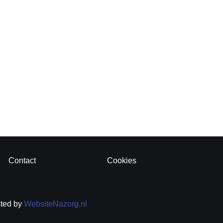
Contact
Cookies
sted by
WebsiteNazorg.nl