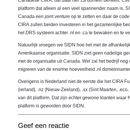
Canadese CIRA, dat daar het .ca domein beheert. CIR
platform dat alleen al een veel spannender naam is.
Canada een joint venture op te zetten en daar de code
CIRA zullen beiden investeren in het gezamenlijke bedri
het DRS systeem achter .nl en .ca te bewaken en te ve
Natuurlijk vroegen we SIDN hoe het met de afhankelijk
Amerikaanse organisatie. SIDN ziet geen nadelige gev
met de organisatie uit Canada. Wel zal het bedrijf nog 
migreren van de enorme hoeveelheid .nl domeinname
Overigens is Nederland niet de eerste die het CIRA Fur
(ierland), .nz (Nieuw-Zeeland), .sx (Sint Maarten, .eco
van dit platform. Dat zijn echter gewone klanten waar 
platform is geworden door SIDN.
Geef een reactie