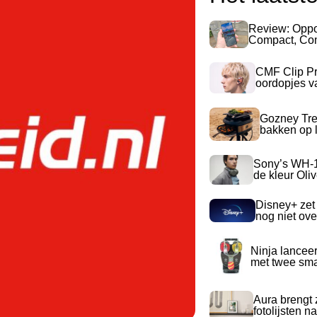
Review: Opp
Compact, Com
CMF Clip Pr
oordopjes v
Gozney Tre
bakken op l
Sony’s WH-
de kleur Oli
Disney+ zet
nog niet ove
Ninja lancee
met twee sma
Aura brengt z
fotolijsten 