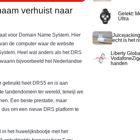
naam verhuist naar
Gelekt: M
Ultra
taat voor Domain Name System. Hier
Juicejacking
echt is het r
es van de computer waar de website
 System. Heel wat anders als het DRS
Liberty Globa
VodafoneZigg
 waarin bijvoorbeeld het Nederlandse
handen
r gebruikt heet DRS5 en is aan
ste landendomein ter wereld, terwijl we
nen. Een beste prestatie, maar
ijd dus om een nieuw DRS platform te
N in het huwelijksbootje met het