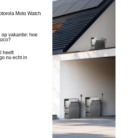
otorola Moto Watch
 op vakantie: hoe
isico?
l heeft
o nu echt in