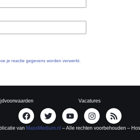
hoe je reactie gegevens worden verwerkt
.
ijdvoorwaarden
Vacatures
blicatie van
MassMedium.nl
– Alle rechten voorbehouden – Ho