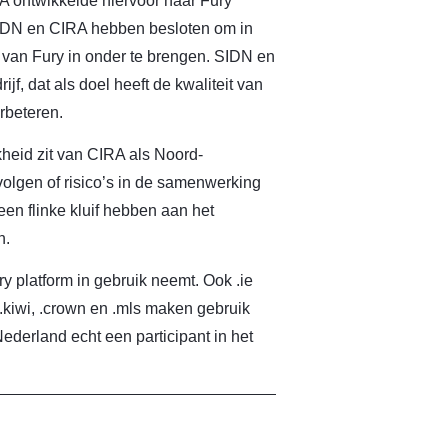
A ontwikkelde hiervoor haar Fury
 SIDN en CIRA hebben besloten om in
 van Fury in onder te brengen. SIDN en
jf, dat als doel heeft de kwaliteit van
rbeteren.
heid zit van CIRA als Noord-
olgen of risico’s in de samenwerking
een flinke kluif hebben aan het
n.
y platform in gebruik neemt. Ook .ie
, .kiwi, .crown en .mls maken gebruik
Nederland echt een participant in het