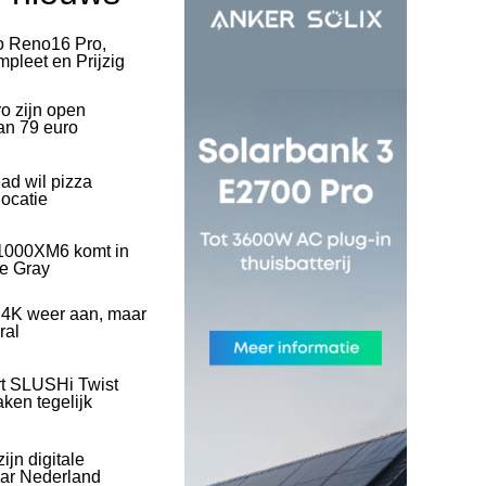
o Reno16 Pro,
pleet en Prijzig
o zijn open
an 79 euro
ad wil pizza
ocatie
1000XM6 komt in
ve Gray
 4K weer aan, maar
ral
rt SLUSHi Twist
ken tegelijk
ijn digitale
naar Nederland