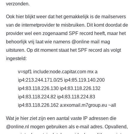
verzonden.
Ook hier blijkt weer dat het gemakkelijk is de mailservers
van de internetprovider te misbruiken. Dit komt doordat de
provider wel een zogenaamd SPF record heeft, maar het
behoorlijk vrij laat wie namens @online mail mag
uitsturen. Op dit moment staat het SPF record als volgt
ingesteld:
v=spf1 include:node.capitar.com mx a
ip4:213.244.171.0/25 ip4:85.119.140.200
ip4:83.118.226.130 ip4:83.118.226.132
ip4:83.118.224.82 ip4:83.118.224.83
ip4:83.118.226.162 a:exomail.m7group.eu ~all
Wat je hier ziet zijn een aantal vaste IP adressen die
@online.nl mogen gebruiken als e-mail adres. Opvallend,